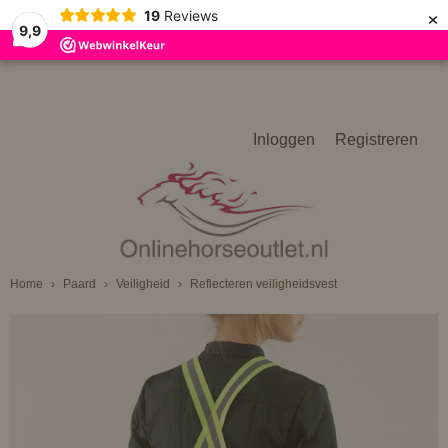
×
19
Reviews
9,9
Inloggen
Registreren
Home
›
Paard
›
Veiligheid
›
Reflecteren veiligheidsvest