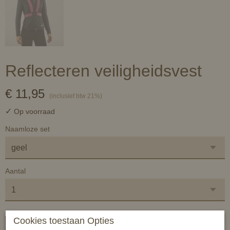
Reflecteren veiligheidsvest
€ 11,95
(inclusief btw 21%)
✓
Op voorraad
Naamloze set
Aantal
Cookies toestaan Opties
In winkelwagen