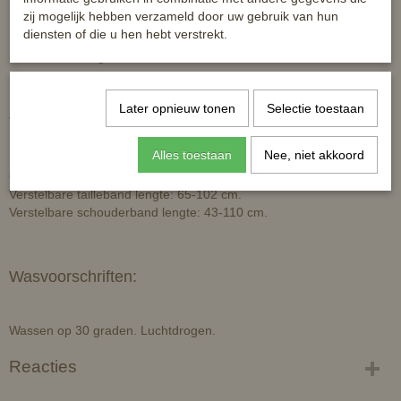
Eenvoudig en veilig in gebruik, wappert niet
zij mogelijk hebben verzameld door uw gebruik van hun
diensten of die u hen hebt verstrekt.
Blijf veilig tijdens paardrijden in de avond
EN 20471 gecertificeerd
Later opnieuw tonen
Selectie toestaan
Technische omschrijving:
Alles toestaan
Nee, niet akkoord
65% rubber, 35% polyester.
Verstelbare tailleband lengte: 65-102 cm.
Verstelbare schouderband lengte: 43-110 cm.
Wasvoorschriften:
Wassen op 30 graden. Luchtdrogen.
Reacties