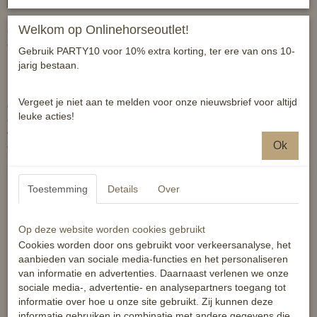
Welkom op Onlinehorseoutlet!
Ga veilig paardrijden en blijf zichtbaar in het donker met dit volledig
verstelbare reflecterende vest.
Gebruik PARTY10 voor 10% extra korting, ter ere van ons 10-
jarig bestaan.
Draag dit vest met reflecterende strepen tijdens je volgende rit in
Vergeet je niet aan te melden voor onze nieuwsbrief voor altijd
de avond. Zet vast vooraan met eenvoudige gesp, verstelbaar voor
leuke acties!
een persoonlijke pasvorm. Dit vest is lichtgewicht en los maar
wappert niet, zodat je ongehinderd kunt paardrijden. Dit praktische
Ok
vest is verkrijgbaar in twee felle kleuren.
Toestemming
Details
Over
Eigenschappen:
Op deze website worden cookies gebruikt
Reflecterend
Cookies worden door ons gebruikt voor verkeersanalyse, het
aanbieden van sociale media-functies en het personaliseren
Lichtgewicht
van informatie en advertenties. Daarnaast verlenen we onze
Flexibel
sociale media-, advertentie- en analysepartners toegang tot
Volledig aanpasbaar
informatie over hoe u onze site gebruikt. Zij kunnen deze
Gesp opening aan voorkant
informatie gebruiken in combinatie met andere gegevens die