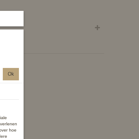
aties.
Ok
iale
 verlenen
 over hoe
dere