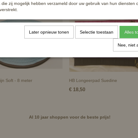
die zij mogelijk hebben verzameld door uw gebruik van hun diensten o
verstrekt.
Later opnieuw tonen
Selectie toestaan
Alles 
Nee, niet 
jn Soft - 8 meter
HB Longeerpad Suedine
€ 18,50
Al 10 jaar shoppen voor de beste prijs!