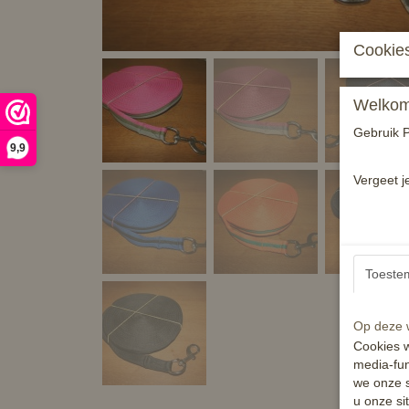
Cookies
Welkom 
Gebruik P
9,9
Vergeet j
Toeste
Op deze w
Cookies w
media-fun
we onze s
u onze si