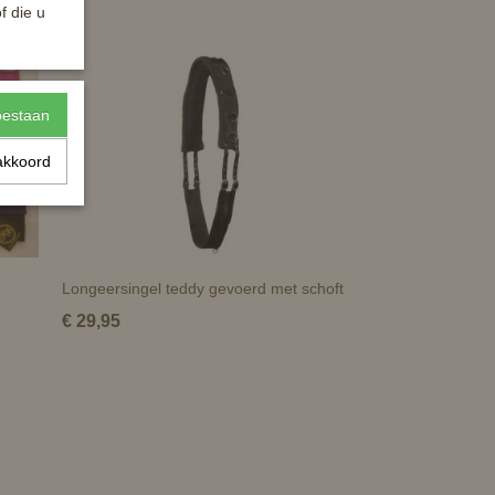
f die u
toestaan
akkoord
Longeersingel teddy gevoerd met schoft
€ 29,95