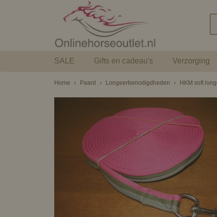
SALE
Gifts en cadeau's
Verzorging
Home
›
Paard
›
Longeerbenodigdheden
›
HKM soft longe