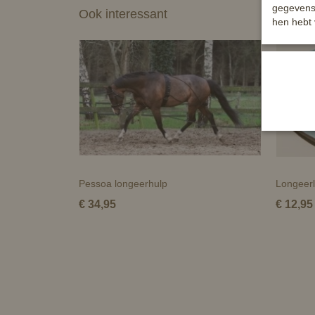
gegevens 
Ook interessant
hen hebt 
Pessoa longeerhulp
Longeerli
€ 34,95
€ 12,95