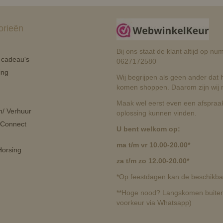
orieën
Bij ons staat de klant altijd op 
n cadeau's
0627172580
ing
Wij begrijpen als geen ander dat he
komen shoppen. Daarom zijn wij r
Maak wel eerst even een afspraak
n/ Verhuur
oplossing kunnen vinden.
 Connect
U bent welkom op:
ma t/m vr 10.00-20.00*
orsing
za t/m zo 12.00-20.00*
*Op feestdagen kan de beschikbaa
**Hoge nood? Langskomen buiten 
voorkeur via Whatsapp)