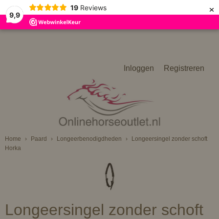
×
19
Reviews
9,9
Inloggen
Registreren
Home
›
Paard
›
Longeerbenodigdheden
›
Longeersingel zonder schoft
Horka
Longeersingel zonder schoft