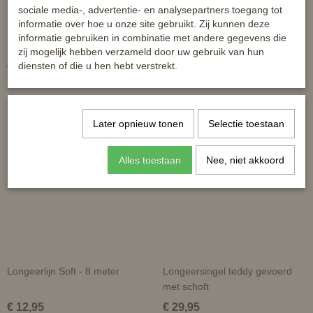
sociale media-, advertentie- en analysepartners toegang tot
informatie over hoe u onze site gebruikt. Zij kunnen deze
informatie gebruiken in combinatie met andere gegevens die
Pessoa longeerhulp
HB Longeerpad Suedine
zij mogelijk hebben verzameld door uw gebruik van hun
diensten of die u hen hebt verstrekt.
€ 34,95
€ 18,50
Later opnieuw tonen
Selectie toestaan
Alles toestaan
Nee, niet akkoord
Longeerlijn Soft - 8 meter
Longeersingel teddy gevoerd
met schoft
€ 12,95
€ 29,95