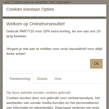
- aan 2 zijden aan te singelen met rolgespen
Cookies toestaan Opties
Maatvoering:Pony van 100 tot 160 cmCob van 145 tot 205 cmFull
van 175 tot 235 cm
Welkom op Onlinehorseoutlet!
Reacties
Gebruik PARTY10 voor 10% extra korting, ter ere van ons 10-
jarig bestaan.
Vergeet je niet aan te melden voor onze nieuwsbrief voor altijd
leuke acties!
Ok
Ook interessant
Toestemming
Details
Over
Op deze website worden cookies gebruikt
Cookies worden door ons gebruikt voor verkeersanalyse, het
aanbieden van sociale media-functies en het personaliseren
van informatie en advertenties. Daarnaast verlenen we onze