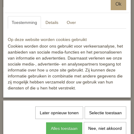
In winkelwagen
Ok
Luxe verwisselbare neusriem om uw hoofdstel te gebruiken als
Toestemming
Details
Over
kaptoom.
Met 3 ringen op de neusriem en zacht gevoerd. Voorzien van een
Op deze website worden cookies gebruikt
sperriem.
Cookies worden door ons gebruikt voor verkeersanalyse, het
Onder de kaak zit een enkele gesp om de nesriem vast te maken.
aanbieden van sociale media-functies en het personaliseren
van informatie en advertenties. Daarnaast verlenen we onze
De kaptoomneusriem heeft aan beide kanten een gesp om aan
sociale media-, advertentie- en analysepartners toegang tot
bijvoorbeeld het bakstum te bevestigen, maar kan ook gebruikt
informatie over hoe u onze site gebruikt. Zij kunnen deze
worden met een losse kopstukriem.
informatie gebruiken in combinatie met andere gegevens die
zij mogelijk hebben verzameld door uw gebruik van hun
Reacties
diensten of die u hen hebt verstrekt.
Later opnieuw tonen
Selectie toestaan
Ook interessant
Alles toestaan
Nee, niet akkoord