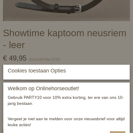
Showtime kaptoom neusriem
- leer
€ 49,95
(inclusief btw 21%)
✓
Op voorraad
- Levertijd 1 a 2 werkdagen
Cookies toestaan Opties
Showtime
Welkom op Onlinehorseoutlet!
Gebruik PARTY10 voor 10% extra korting, ter ere van ons 10-
Aantal
jarig bestaan.
Vergeet je niet aan te melden voor onze nieuwsbrief voor altijd
leuke acties!