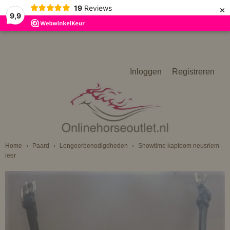
×
19
Reviews
9,9
Inloggen
Registreren
Home
›
Paard
›
Longeerbenodigdheden
›
Showtime kaptoom neusriem -
leer