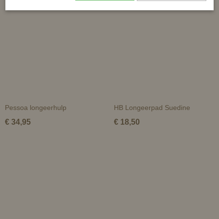
Pessoa longeerhulp
HB Longeerpad Suedine
€ 34,95
€ 18,50