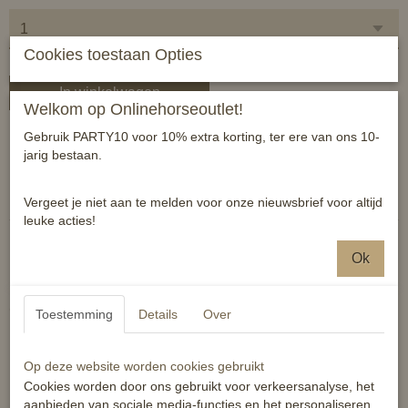
Cookies toestaan Opties
In winkelwagen
Welkom op Onlinehorseoutlet!
Gebruik PARTY10 voor 10% extra korting, ter ere van ons 10-
Fijne dressuurteugels met blinde sluiting
jarig bestaan.
Reacties
Vergeet je niet aan te melden voor onze nieuwsbrief voor altijd
leuke acties!
Ok
Ook interessant
Toestemming
Details
Over
Op deze website worden cookies gebruikt
Cookies worden door ons gebruikt voor verkeersanalyse, het
aanbieden van sociale media-functies en het personaliseren