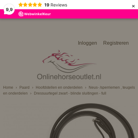
×
19
Reviews
9,9
Inloggen
Registreren
Home
›
Paard
›
Hoofdstellen en onderdelen
›
Neus- /sperriemen , teugels
en onderdelen
›
Dressuurtegel zwart - blinde sluitingen - full