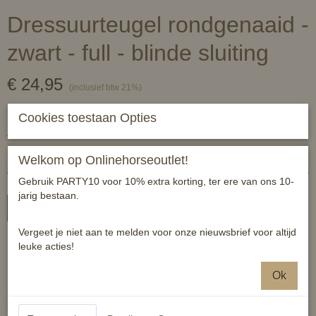
Dressuurteugel rondgenaaid -
zwart - full - blinde sluiting
€ 24,95
(inclusief btw 21%)
✓
Op voorraad
Cookies toestaan Opties
Aantal
Welkom op Onlinehorseoutlet!
Gebruik PARTY10 voor 10% extra korting, ter ere van ons 10-
jarig bestaan.
In winkelwagen
Vergeet je niet aan te melden voor onze nieuwsbrief voor altijd
Fijne dressuurteugels van mooi leer. 15mm breed.
leuke acties!
Blinde sluitingen
Ok
Rondgenaaide delen
Zwart