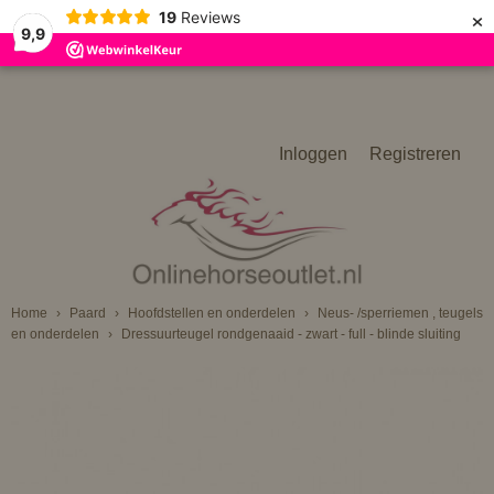
×
19
Reviews
9,9
Inloggen
Registreren
Home
›
Paard
›
Hoofdstellen en onderdelen
›
Neus- /sperriemen , teugels
en onderdelen
›
Dressuurteugel rondgenaaid - zwart - full - blinde sluiting