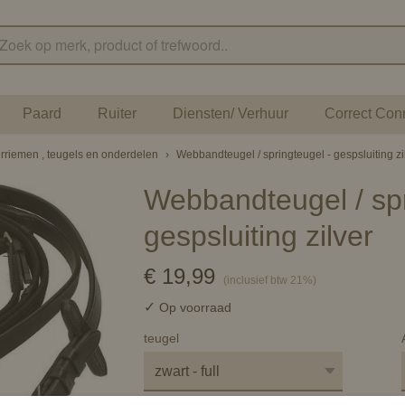
Paard
Ruiter
Diensten/ Verhuur
Correct Con
rriemen , teugels en onderdelen
›
Webbandteugel / springteugel - gespsluiting zi
Webbandteugel / spr
gespsluiting zilver
€ 19,99
(inclusief btw 21%)
✓
Op voorraad
teugel