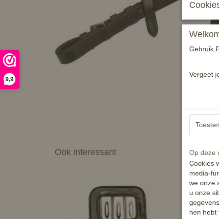
Cookies
Welkom 
Gebruik P
Vergeet j
9,9
Toeste
Ook interessant
Op deze w
Cookies w
media-fun
we onze s
u onze si
gegevens 
hen hebt 