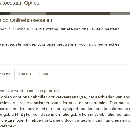
 toestaan Opties
In winkelwagen
op Onlinehorseoutlet!
Springteugel met gewone gespsluiting. Webb
ARTY10 voor 10% extra korting, ter ere van ons 10-jarig bestaan.
Reacties
e niet aan te melden voor onze nieuwsbrief voor altijd leuke acties!
mming
Details
Over
ebsite worden cookies gebruikt
orden door ons gebruikt voor verkeersanalyse, het aanbieden van soc
cties en het personaliseren van informatie en advertenties. Daarnaast
ociale media-, advertentie- en analysepartners toegang tot informatie
te gebruikt. Zij kunnen deze informatie gebruiken in combinatie met an
die zij mogelijk hebben verzameld door uw gebruik van hun diensten o
verstrekt.