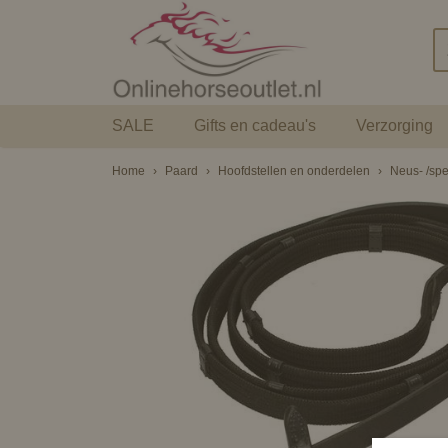
SALE
Gifts en cadeau's
Verzorging
Home
›
Paard
›
Hoofdstellen en onderdelen
›
Neus- /spe