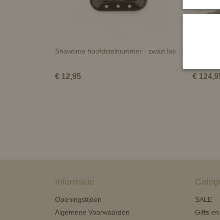
Showtime hoofdstelnummer - zwart lak
Correct 
zwakke 
€ 12,95
€ 124,9
Informatie
Categ
Openingstijden
SALE
Algemene Voorwaarden
Gifts e