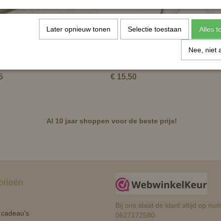
Later opnieuw tonen
Selectie toestaan
Alles 
Nee, niet 
Connect Heather teugels voor
Lage neusriem
handen
5
€ 15,50
Al 10 jaar shoppen voor de beste prijs!
orieën
Bij ons staat de klant altijd op 
n cadeau's
0627172580