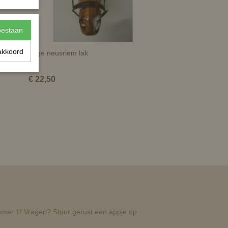
toestaan
akkoord
Lage neusriem lak
€ 22,50
nummer 1! Vragen? Stuur gerust een appje op