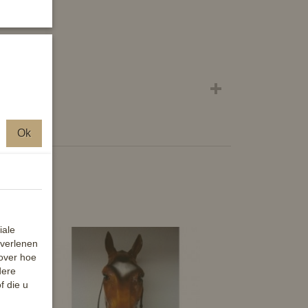
and.
Ok
iale
 verlenen
 over hoe
dere
f die u