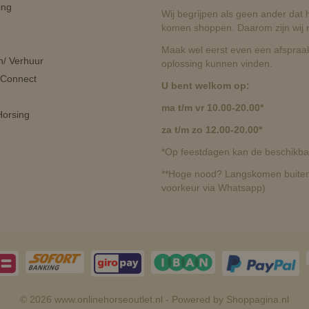
ing
Wij begrijpen als geen ander dat he
komen shoppen. Daarom zijn wij r
Maak wel eerst even een afspraak
n/ Verhuur
oplossing kunnen vinden.
 Connect
U bent welkom op:
ma t/m vr 10.00-20.00*
orsing
za t/m zo 12.00-20.00*
*Op feestdagen kan de beschikbaa
**Hoge nood? Langskomen buiten 
voorkeur via Whatsapp)
© 2026 www.onlinehorseoutlet.nl - Powered by Shoppagina.nl