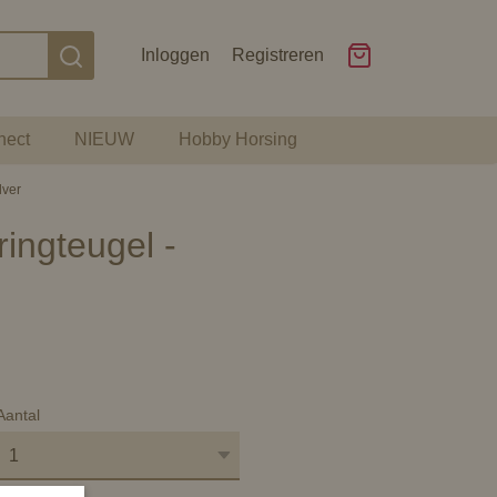
Inloggen
Registreren
nect
NIEUW
Hobby Horsing
lver
ingteugel -
Aantal