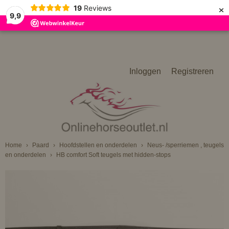
×
19
Reviews
9,9
Inloggen
Registreren
Home
›
Paard
›
Hoofdstellen en onderdelen
›
Neus- /sperriemen , teugels
en onderdelen
›
HB comfort Soft teugels met hidden-stops