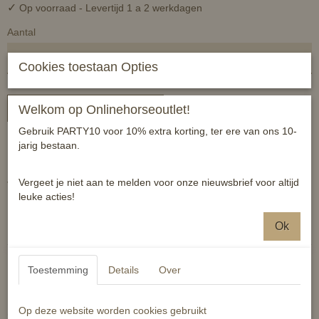
✓
Op voorraad
- Levertijd 1 a 2 werkdagen
Aantal
Cookies toestaan Opties
In winkelwagen
Welkom op Onlinehorseoutlet!
Gebruik PARTY10 voor 10% extra korting, ter ere van ons 10-
jarig bestaan.
Luxe HB Showtime soft lederen teugels met hidden-stops.
Deze luxe teugel geeft een comfortabel handgevoel naar de mond
Vergeet je niet aan te melden voor onze nieuwsbrief voor altijd
van het paard.
leuke acties!
Reacties
Ok
Toestemming
Details
Over
Op deze website worden cookies gebruikt
Ook interessant