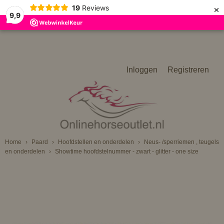
×
19
Reviews
9,9
Inloggen
Registreren
Home
›
Paard
›
Hoofdstellen en onderdelen
›
Neus- /sperriemen , teugels
en onderdelen
›
Showtime hoofdstelnummer - zwart - glitter - one size