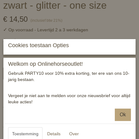
zwart - glitter - one size
€ 14,50
(inclusief btw 21%)
✓
Op voorraad
- Levertijd 2 a 3 werkdagen
Aantal
Cookies toestaan Opties
Welkom op Onlinehorseoutlet!
Gebruik PARTY10 voor 10% extra korting, ter ere van ons 10-
In winkelwagen
jarig bestaan.
Hoofdstel nummers gemaakt van leder met glitter. Prijs is inclusief
Vergeet je niet aan te melden voor onze nieuwsbrief voor altijd
het setje nummers.
leuke acties!
Aan achterzijde is een leertje met drukker bevestigd om het aan je
hoofdstel te kunnen bevestigen, tevens is er een veilihgeidsspeld
Ok
bevestigd voor bevestiging aan het sjabrak.
Verkocht per stuk
Toestemming
Details
Over