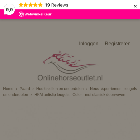
×
19
Reviews
9,9
Inloggen
Registreren
Home
›
Paard
›
Hoofdstellen en onderdelen
›
Neus- /sperriemen , teugels
en onderdelen
›
HKM antislip teugels - Color - met elastiek doorweven