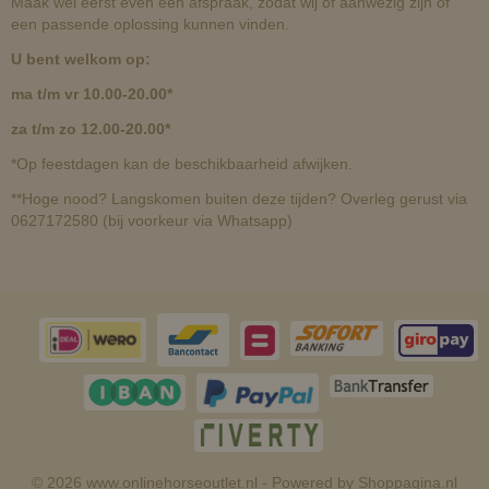
Maak wel eerst even een afspraak, zodat wij of aanwezig zijn of
een passende oplossing kunnen vinden.
U bent welkom op:
ma t/m vr 10.00-20.00*
za t/m zo 12.00-20.00*
*Op feestdagen kan de beschikbaarheid afwijken.
**Hoge nood? Langskomen buiten deze tijden? Overleg gerust via
0627172580 (bij voorkeur via Whatsapp)
© 2026 www.onlinehorseoutlet.nl - Powered by Shoppagina.nl