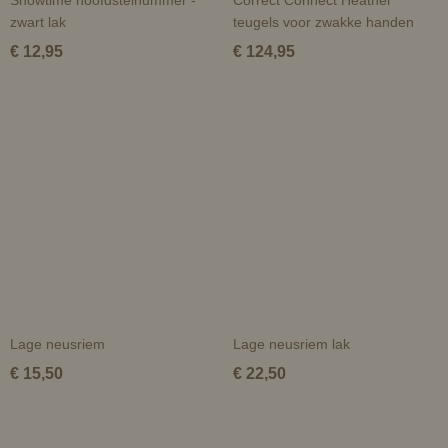
Showtime hoofdstelnummer -
Correct Connect Heather
zwart lak
teugels voor zwakke handen
€ 12,95
€ 124,95
Lage neusriem
Lage neusriem lak
€ 15,50
€ 22,50