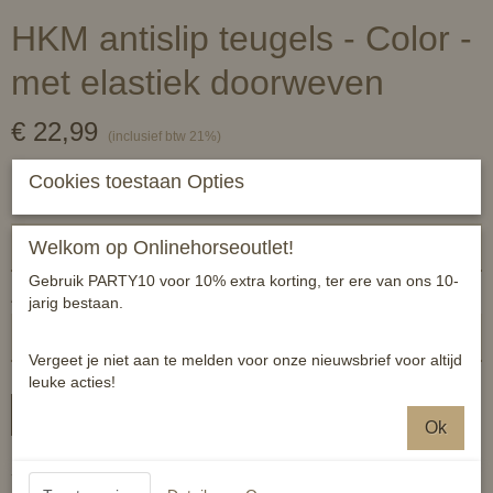
HKM antislip teugels - Color -
met elastiek doorweven
€ 22,99
(inclusief btw 21%)
✓
Op voorraad
Cookies toestaan Opties
HKM
Welkom op Onlinehorseoutlet!
Gebruik PARTY10 voor 10% extra korting, ter ere van ons 10-
Aantal
jarig bestaan.
Vergeet je niet aan te melden voor onze nieuwsbrief voor altijd
leuke acties!
In winkelwagen
Ok
- stevige gespen uit roestvrij staal