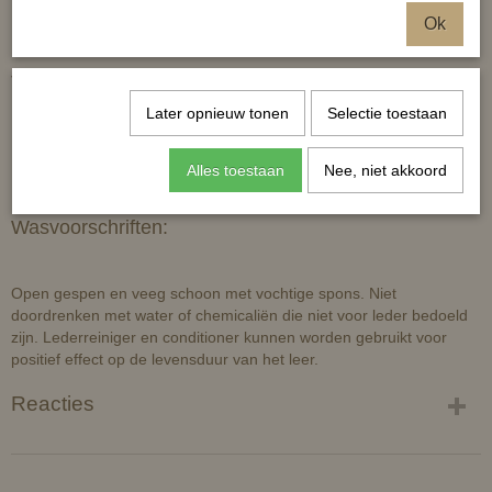
Teugels niet inbegrepen
Ok
Technische omschrijving:
Later opnieuw tonen
Selectie toestaan
100% leder.
Alles toestaan
Nee, niet akkoord
Wasvoorschriften:
Open gespen en veeg schoon met vochtige spons. Niet
doordrenken met water of chemicaliën die niet voor leder bedoeld
zijn. Lederreiniger en conditioner kunnen worden gebruikt voor
positief effect op de levensduur van het leer.
Reacties