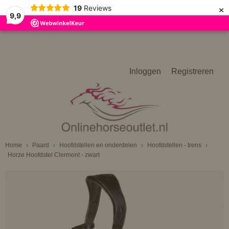
×
19
Reviews
9,9
Inloggen
Registreren
Home
›
Paard
›
Hoofdstellen en onderdelen
›
Hoofdstellen - trens
›
Horze Hoofdstel Clermont - zwart