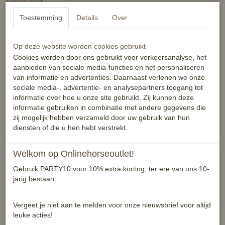
accentueert.
Toestemming
Details
Over
Dit hoofdstel is gemaakt van echt leder, en is ontworpen om zowel
attractief en comfortabel te zijn. De ergonomische vorm en vulling
Op deze website worden cookies gebruikt
van het nekstuk en neusriem bieden comfort en duurzaamheid. De
Cookies worden door ons gebruikt voor verkeersanalyse, het
patent leder neusriem en RVS fittingen zorgen voor een gepolijste
aanbieden van sociale media-functies en het personaliseren
afwerking. Met pull-back sluiting en afneembare neusriem.
van informatie en advertenties. Daarnaast verlenen we onze
sociale media-, advertentie- en analysepartners toegang tot
informatie over hoe u onze site gebruikt. Zij kunnen deze
informatie gebruiken in combinatie met andere gegevens die
Eigenschappen:
zij mogelijk hebben verzameld door uw gebruik van hun
diensten of die u hen hebt verstrekt.
Hoge kwaliteit leder
Welkom op Onlinehorseoutlet!
Ergonomisch design
Oogverblindende kristallen frontriem
Gebruik PARTY10 voor 10% extra korting, ter ere van ons 10-
Extra gevormd en gevoerd nekstuk
jarig bestaan.
Zacht gevoerde neusriem met pull-back sluiting
Rondgenaaide bakstukken en keelriem
Vergeet je niet aan te melden voor onze nieuwsbrief voor altijd
Afneembare keelriem
leuke acties!