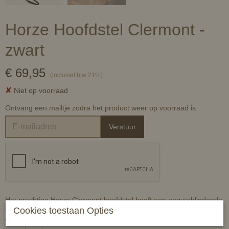
Horze Hoofdstel Clermont -
zwart
€ 69,95
(inclusief btw 21%)
✘
Niet op voorraad
Ontvang een mailtje zodra het product weer op voorraad is.
Verstuur
Het prachtige Horze Clermont hoofdstel heeft een oogverblindende
Cookies toestaan Opties
frontriem met een rij grote geschakelde kristallen in een zachte U-
vorm die de natuurlijke, prachtige vorm van het hoofd van je paard