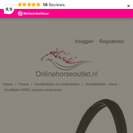
×
19
Reviews
9,9
Inloggen
Registreren
Home
›
Paard
›
Hoofdstellen en onderdelen
›
Hoofdstellen - trens
›
Hoofdstel HKM Laurena zwart pony