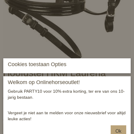
Cookies toestaan Opties
Hoofdstel HKM Laurena
Welkom op Onlinehorseoutlet!
zwart pony
Gebruik PARTY10 voor 10% extra korting, ter ere van ons 10-
€ 69,95
jarig bestaan.
(inclusief btw 21%)
✓
Op voorraad
Vergeet je niet aan te melden voor onze nieuwsbrief voor altijd
Aantal
leuke acties!
Ok