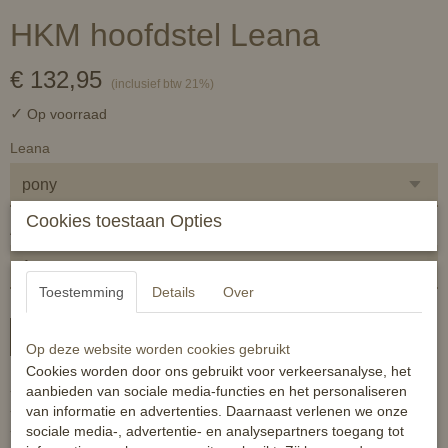
HKM hoofdstel Leana
€ 132,95
(inclusief btw 21%)
✓
Op voorraad
Leana
Cookies toestaan Opties
Aantal
Toestemming
Details
Over
In winkelwagen
Op deze website worden cookies gebruikt
Cookies worden door ons gebruikt voor verkeersanalyse, het
- anatomisch gevormd
aanbieden van sociale media-functies en het personaliseren
- kwaliteitsleer
van informatie en advertenties. Daarnaast verlenen we onze
- verstelbare neusriem
sociale media-, advertentie- en analysepartners toegang tot