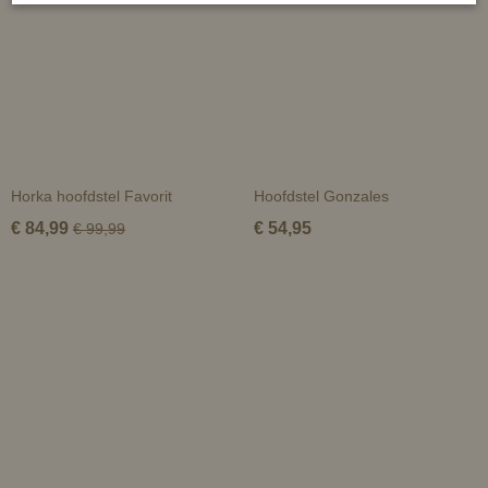
Horka hoofdstel Favorit
Hoofdstel Gonzales
€ 84,99
€ 54,95
€ 99,99