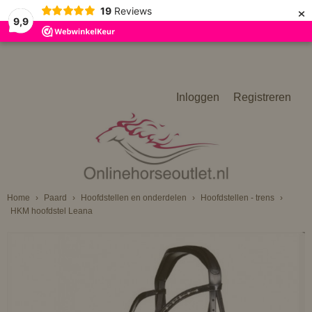
×
19
Reviews
9,9
Inloggen
Registreren
Home
›
Paard
›
Hoofdstellen en onderdelen
›
Hoofdstellen - trens
›
HKM hoofdstel Leana