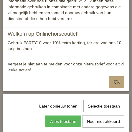
- frontriem met strass ingelegd
informatie over hoe u onze site gebruikt. Zij kunnen deze
- neusriem extra zacht onderlegd
informatie gebruiken in combinatie met andere gegevens die
- lakleder aan neusriem en frontriem
zij mogelijk hebben verzameld door uw gebruik van hun
- neusriem loopt over het kopstuk
diensten of die u hen hebt verstrekt.
- kopstuk zacht gevuld
- breede vlak in de nek met uitsparing voor de oren
Welkom op Onlinehorseoutlet!
- teugels van geweven band met stoppers van leer
- breedte neusriem ca. 4 cm
Gebruik PARTY10 voor 10% extra korting, ter ere van ons 10-
- zonder bit
jarig bestaan.
- zilver gespen bij zwart hoofdstel
- messing gekleurde gespen bij bruin hoofdstel
Vergeet je niet aan te melden voor onze nieuwsbrief voor altijd
leuke acties!
Reacties
Ok
Later opnieuw tonen
Selectie toestaan
Ook interessant
Alles toestaan
Nee, niet akkoord