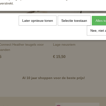
verstrekt.
Later opnieuw tonen
Selectie toestaan
Alles 
Nee, niet 
Connect Heather teugels voor
Lage neusriem
handen
5
€ 15,50
Al 10 jaar shoppen voor de beste prijs!