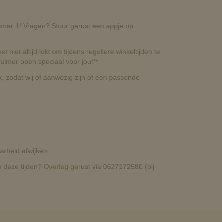
nummer 1! Vragen? Stuur gerust een appje op
t niet altijd lukt om tijdens reguliere winkeltijden te
uimer open speciaal voor jou!**
, zodat wij of aanwezig zijn of een passende
rheid afwijken.
deze tijden? Overleg gerust via 0627172580 (bij