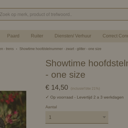
Paard
Ruiter
Diensten/ Verhuur
Correct Con
en - trens
›
Showtime hoofdstelnummer - zwart - glitter - one size
Showtime hoofdsteln
- one size
€ 14,50
(inclusief btw 21%)
✓
Op voorraad
- Levertijd 2 a 3 werkdagen
Aantal