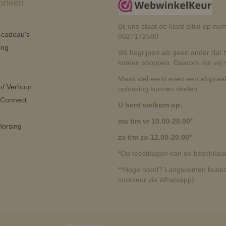
orieën
Bij ons staat de klant altijd op 
n cadeau's
0627172580
ing
Wij begrijpen als geen ander dat he
komen shoppen. Daarom zijn wij r
Maak wel eerst even een afspraak
n/ Verhuur
oplossing kunnen vinden.
 Connect
U bent welkom op:
ma t/m vr 10.00-20.00*
orsing
za t/m zo 12.00-20.00*
*Op feestdagen kan de beschikbaa
**Hoge nood? Langskomen buiten 
voorkeur via Whatsapp)