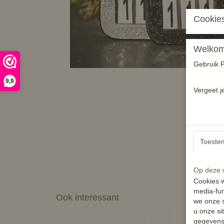
Cookies
Welkom 
Gebruik P
9,9
Vergeet j
Toeste
Op deze w
Cookies w
media-fun
Ook interessant
we onze s
u onze si
gegevens 