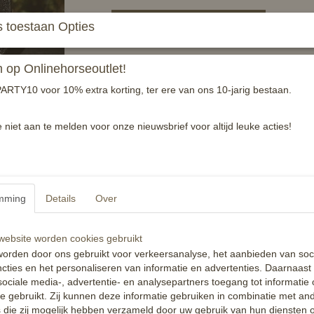
In winkelwagen
 toestaan Opties
Hoofdstel nummers gemaakt van leder met glitt
op Onlinehorseoutlet!
Aan achterzijde is een leertje met drukker be
ARTY10 voor 10% extra korting, ter ere van ons 10-jarig bestaan.
tevens is er een veilihgeidsspeld bevestigd v
Verkocht per stuk
e niet aan te melden voor onze nieuwsbrief voor altijd leuke acties!
Reacties
mming
Details
Over
ebsite worden cookies gebruikt
orden door ons gebruikt voor verkeersanalyse, het aanbieden van soc
cties en het personaliseren van informatie en advertenties. Daarnaast
ociale media-, advertentie- en analysepartners toegang tot informatie
te gebruikt. Zij kunnen deze informatie gebruiken in combinatie met an
die zij mogelijk hebben verzameld door uw gebruik van hun diensten o