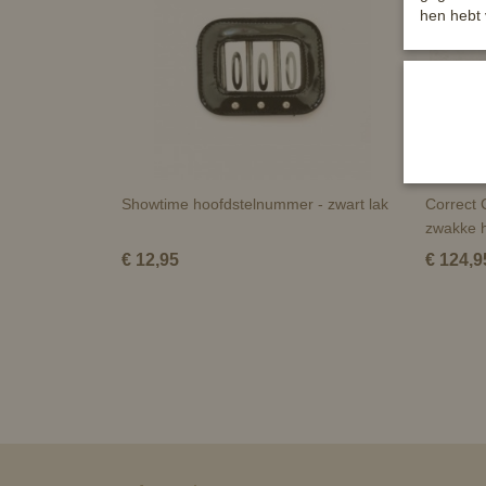
hen hebt 
Showtime hoofdstelnummer - zwart lak
Correct 
zwakke 
€ 12,95
€ 124,9