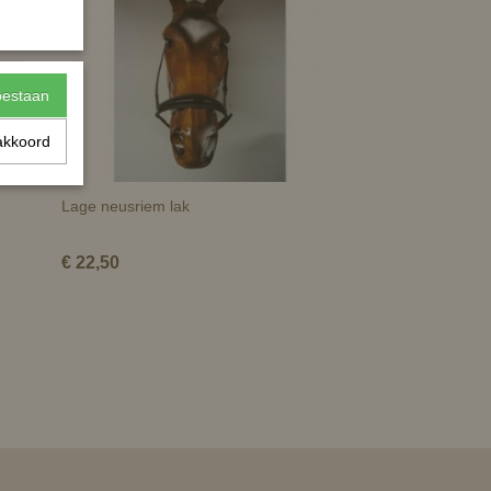
toestaan
akkoord
Lage neusriem lak
€ 22,50