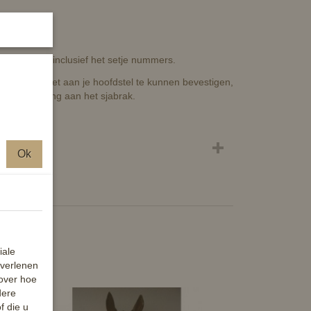
er. Prijs is inclusief het setje nummers.
vestigd om het aan je hoofdstel te kunnen bevestigen,
oor bevestiging aan het sjabrak.
Ok
iale
 verlenen
 over hoe
dere
f die u