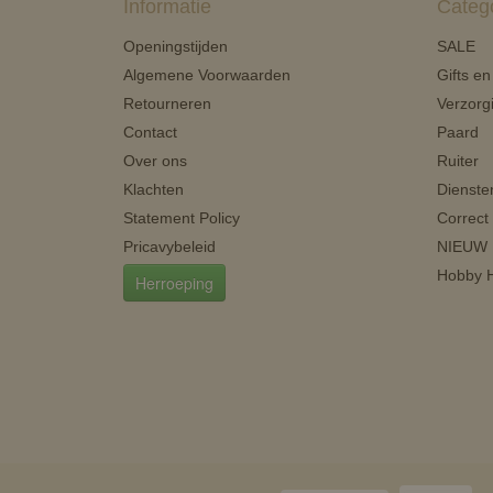
Informatie
Categ
Openingstijden
SALE
Algemene Voorwaarden
Gifts e
Retourneren
Verzorg
Contact
Paard
Over ons
Ruiter
Klachten
Dienste
Statement Policy
Correct
Pricavybeleid
NIEUW
Hobby H
Herroeping