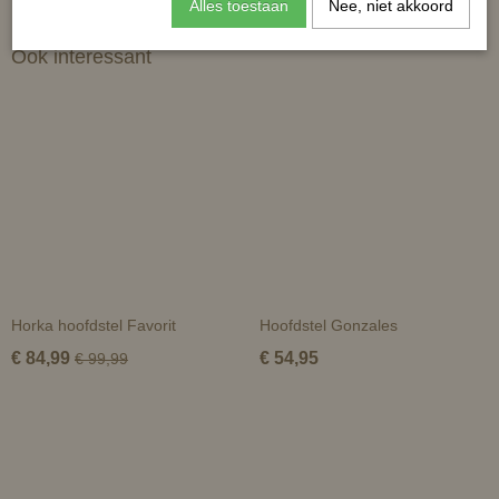
Alles toestaan
Nee, niet akkoord
Ook interessant
Horka hoofdstel Favorit
Hoofdstel Gonzales
€ 84,99
€ 54,95
€ 99,99