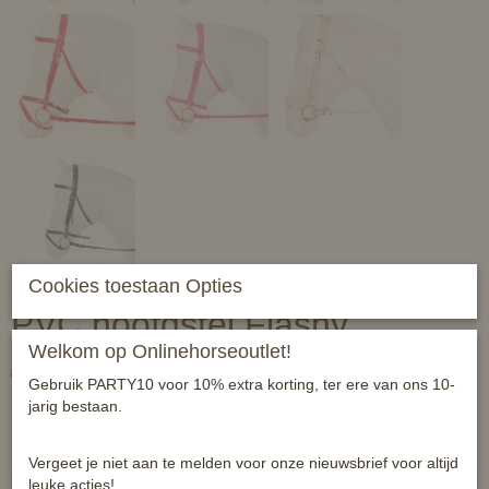
Cookies toestaan Opties
PVC hoofdstel Flashy
Welkom op Onlinehorseoutlet!
€ 59,95
€ 49,99
(inclusief btw 21%)
Gebruik PARTY10 voor 10% extra korting, ter ere van ons 10-
jarig bestaan.
✓
Op voorraad
Naamloze set
Vergeet je niet aan te melden voor onze nieuwsbrief voor altijd
leuke acties!