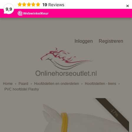
×
19
Reviews
9,9
Inloggen
Registreren
Home
›
Paard
›
Hoofdstellen en onderdelen
›
Hoofdstellen - trens
›
PVC hoofdstel Flashy
-17%