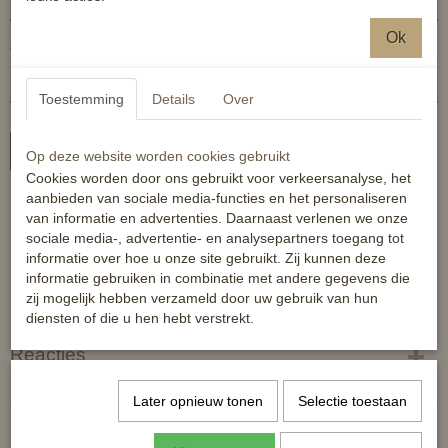
Ok
Aantal
Toestemming
Details
Over
In winkelwagen
Op deze website worden cookies gebruikt
Cookies worden door ons gebruikt voor verkeersanalyse, het
aanbieden van sociale media-functies en het personaliseren
Kunststof hoofdstel met PVC straps en een nylon kern.
van informatie en advertenties. Daarnaast verlenen we onze
sociale media-, advertentie- en analysepartners toegang tot
Productspecificaties:
informatie over hoe u onze site gebruikt. Zij kunnen deze
- Engelse neusriem
informatie gebruiken in combinatie met andere gegevens die
- Sterk Materiaal
zij mogelijk hebben verzameld door uw gebruik van hun
- Makkelijk schoon te maken, onderhouds arm
diensten of die u hen hebt verstrekt.
- Inclusief rubber teugels
Reacties
Later opnieuw tonen
Selectie toestaan