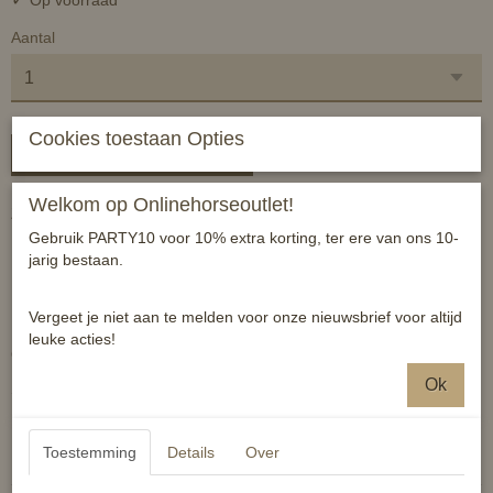
Aantal
Cookies toestaan Opties
In winkelwagen
Welkom op Onlinehorseoutlet!
Zware kwaliteit leren halster
Gebruik PARTY10 voor 10% extra korting, ter ere van ons 10-
Maat pony
jarig bestaan.
Kleur zwart
Vergeet je niet aan te melden voor onze nieuwsbrief voor altijd
In nek aan beide kanten verstelbaar
leuke acties!
Onder kaak verstelbaar
Ok
Sluiting bij kaak wijkt af van foto: clip in plaats van haaksluiting
Reacties
Toestemming
Details
Over