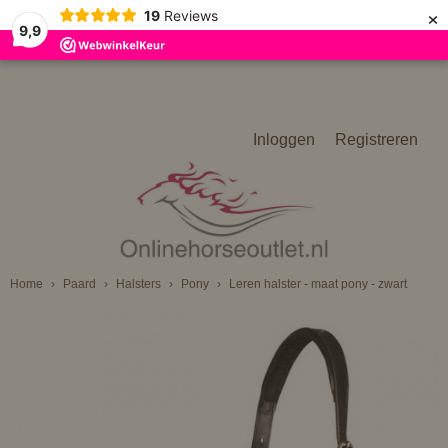
×
19
Reviews
9,9
Inloggen
Registreren
Home
›
Paard
›
Halsters
›
Pony
›
Leren halster - maat pony - zwart