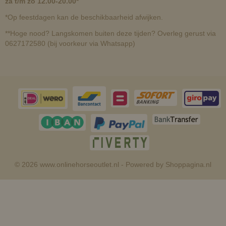
za t/m zo 12.00-20.00*
*Op feestdagen kan de beschikbaarheid afwijken.
**Hoge nood? Langskomen buiten deze tijden? Overleg gerust via
0627172580 (bij voorkeur via Whatsapp)
© 2026 www.onlinehorseoutlet.nl - Powered by Shoppagina.nl