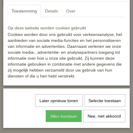
In winkelwagen
Toestemming
Details
Over
Een zacht halster voorzien van immitatiebont bij de neus, het wang
en achter de oren van het paard. Donzige stukken zorgen voor een
Op deze website worden cookies gebruikt
optimaal draagcomfort van het halster.
Cookies worden door ons gebruikt voor verkeersanalyse, het
Halster Fluffy is eenvoudig verstelbaar bij de kin en de oren.
aanbieden van sociale media-functies en het personaliseren
van informatie en advertenties. Daarnaast verlenen we onze
Reacties
sociale media-, advertentie- en analysepartners toegang tot
informatie over hoe u onze site gebruikt. Zij kunnen deze
informatie gebruiken in combinatie met andere gegevens die
zij mogelijk hebben verzameld door uw gebruik van hun
diensten of die u hen hebt verstrekt.
Ook interessant
Later opnieuw tonen
Selectie toestaan
Alles toestaan
Nee, niet akkoord