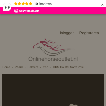
×
19
Reviews
9,9
Inloggen
Registreren
Home
›
Paard
›
Halsters
›
Cob
›
HKM Halster North Pole