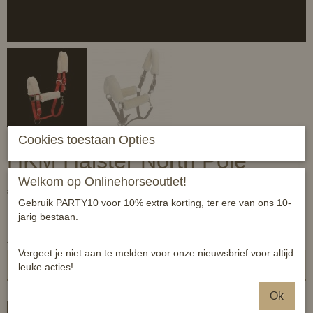
Cookies toestaan Opties
HKM Halster North Pole
Welkom op Onlinehorseoutlet!
€ 19,99
(inclusief btw 21%)
Gebruik PARTY10 voor 10% extra korting, ter ere van ons 10-
✓
Op voorraad
jarig bestaan.
Aantal
Vergeet je niet aan te melden voor onze nieuwsbrief voor altijd
leuke acties!
Ok