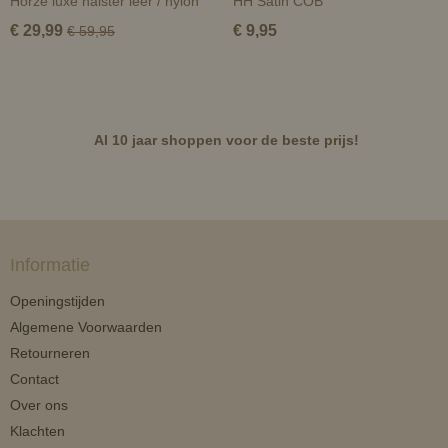
Horze luxe halster leer / nylon
HH Satin COB
€ 29,99
€ 9,95
€ 59,95
Al 10 jaar shoppen voor de beste prijs!
Informatie
Openingstijden
Algemene Voorwaarden
Retourneren
Contact
Over ons
Klachten