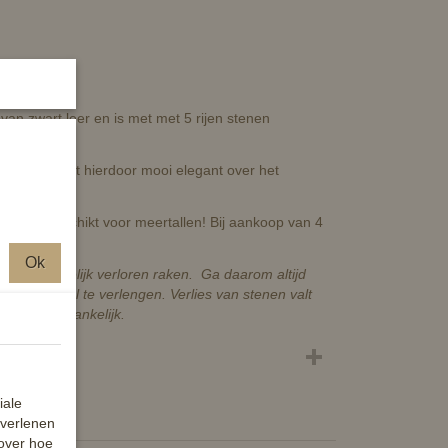
an zwart leer en is met met 5 rijen stenen
odel en valt hierdoor mooi elegant over het
termate geschikt voor meertallen! Bij aankoop van 4
Ok
nen uiteindelijk verloren raken. Ga daarom altijd
ur optimaal te verlengen. Verlies van stenen valt
fprijs toegankelijk.
iale
 verlenen
 over hoe