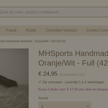
Paard
Ruiter
Diensten/ Verhuur
Correct Con
ts Handmade frontriem - Oranje/Wit - Full (42cm)
MHSports Handmade
Oranje/Wit - Full (4
€ 24,95
(inclusief btw 21%)
✓
Op voorraad
- Levertijd 1 a 2 werkdagen
Koop 4 stuks voor € 17,50 per stuk en bespa
Aantal