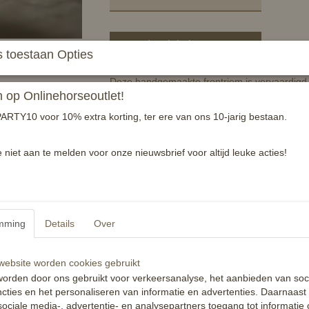
In winkelwagen
 toestaan Opties
Deze handgemaakte frontriem is vervaardigd v
op Onlinehorseoutlet!
opgelegd.
ARTY10 voor 10% extra korting, ter ere van ons 10-jarig bestaan.
De frontriem heeft een fraaie gevormd wave m
voorhoofd van het paard.
e niet aan te melden voor onze nieuwsbrief voor altijd leuke acties!
Er zijn meerdere aantallen beschikbaar en ui
of meer betaal je E17,50 per stuk!
Alle stenen zijn met zorg vastgezet, maar kun
zorgvuldig met dit product om, om de levensdu
niet onder garantie, daarentegen is de aanscha
mming
Details
Over
Reacties
ebsite worden cookies gebruikt
orden door ons gebruikt voor verkeersanalyse, het aanbieden van soc
cties en het personaliseren van informatie en advertenties. Daarnaast
ociale media-, advertentie- en analysepartners toegang tot informatie