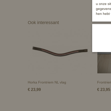
u onze si
gegevens 
hen hebt 
Ook interessant
Horka Frontriem NL vlag
Frontrie
€ 23,99
€ 23,95