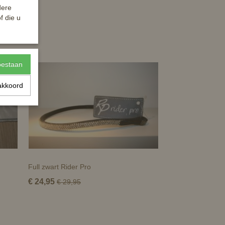
dere
f die u
toestaan
akkoord
Full zwart Rider Pro
€ 24,95
€ 29,95