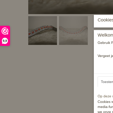
Cookies
Welkom 
9,9
Gebruik P
Vergeet j
Toeste
Op deze w
Cookies w
media-fun
we onze s