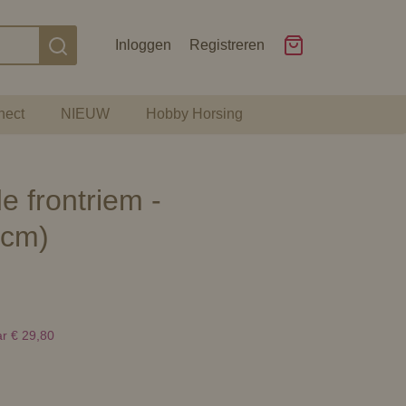
Inloggen
Registreren
nect
NIEUW
Hobby Horsing
 frontriem -
2cm)
ar € 29,80