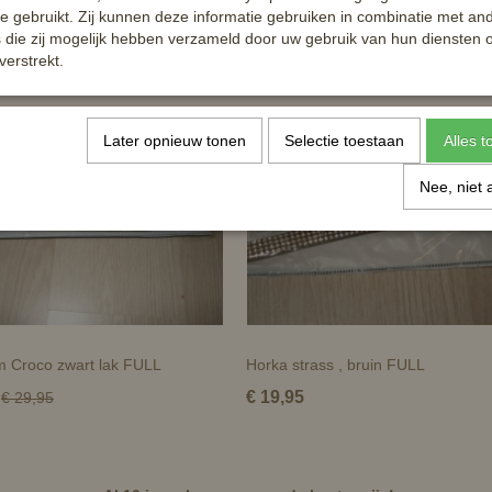
te gebruikt. Zij kunnen deze informatie gebruiken in combinatie met an
die zij mogelijk hebben verzameld door uw gebruik van hun diensten o
verstrekt.
Later opnieuw tonen
Selectie toestaan
Alles 
Nee, niet 
m Croco zwart lak FULL
Horka strass , bruin FULL
€ 19,95
€ 29,95