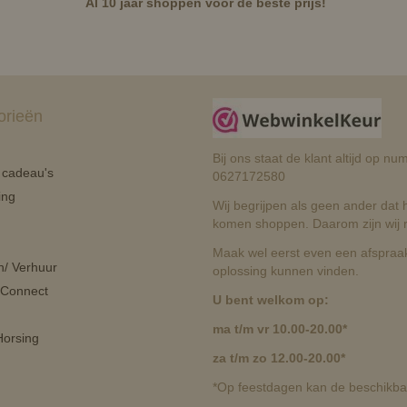
Al 10 jaar shoppen voor de beste prijs!
orieën
Bij ons staat de klant altijd op 
n cadeau's
0627172580
ing
Wij begrijpen als geen ander dat he
komen shoppen. Daarom zijn wij r
Maak wel eerst even een afspraak
n/ Verhuur
oplossing kunnen vinden.
 Connect
U bent welkom op:
ma t/m vr 10.00-20.00*
orsing
za t/m zo 12.00-20.00*
*Op feestdagen kan de beschikbaa