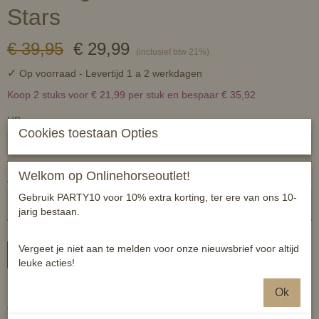
Stars
€ 39,95
€ 29,99
(inclusief btw 21%)
✓
Op voorraad
- Levertijd 1 a 2 werkdagen
Koop 2 stuks voor € 21,99 per stuk en bespaar € 35,92
HB
Cookies toestaan Opties
Welkom op Onlinehorseoutlet!
Aantal
Gebruik PARTY10 voor 10% extra korting, ter ere van ons 10-
jarig bestaan.
Vergeet je niet aan te melden voor onze nieuwsbrief voor altijd
In winkelwagen
leuke acties!
Ok
Deze betaalbare deken is vervaardigd van fijn mazige stof en
draagt daardoor licht, ook in warme dagen.