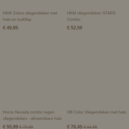
HKM Zebra vliegendeken met
HKM vliegendeken STARS
hals en buikflap
Combo
€ 49,95
€ 52,50
Horze Nevada combo regen
HB Color Vliegendeken met hals
vliegendeken - afneembare hals
€ 55,99
€ 76,45
€ 79,99
€ 84,95