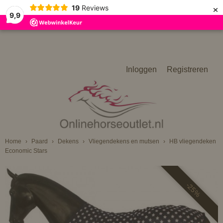
×
19
Reviews
9,9
Inloggen
Registreren
Home
›
Paard
›
Dekens
›
Vliegendekens en mutsen
›
HB vliegendeken
Economic Stars
-25%