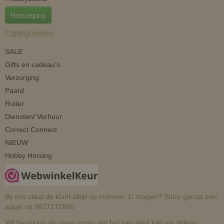
Herroeping
Categorieën
SALE
Gifts en cadeau's
Verzorging
Paard
Ruiter
Diensten/ Verhuur
Correct Connect
NIEUW
Hobby Horsing
Bij ons staat de klant altijd op nummer 1! Vragen? Stuur gerust een
appje op 0627172580
Wij begrijpen als geen ander dat het niet altijd lukt om tijdens