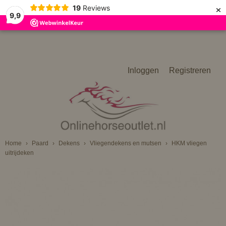
×
19
Reviews
9,9
Inloggen
Registreren
Home
›
Paard
›
Dekens
›
Vliegendekens en mutsen
›
HKM vliegen
uitrijdeken