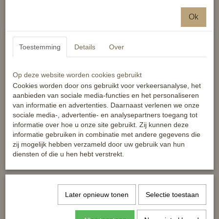
beschermt het paard tegen vliegen en andere vliegende
Ok
insecten
scheurvast
staartriem
Toestemming
Details
Over
staartflap
zadeluitsparing
Op deze website worden cookies gebruikt
wijdte van het halsdeel regelbaar door lussen
Cookies worden door ons gebruikt voor verkeersanalyse, het
lang halsdeel met verstelbare klittenbandsluiting
aanbieden van sociale media-functies en het personaliseren
met klitsluiting aan halsdeel voor vast zetten aan
van informatie en advertenties. Daarnaast verlenen we onze
100% polyester
sociale media-, advertentie- en analysepartners toegang tot
informatie over hoe u onze site gebruikt. Zij kunnen deze
wasmachinebestendig tot 30 graden
informatie gebruiken in combinatie met andere gegevens die
mag in de droogtrommel
zij mogelijk hebben verzameld door uw gebruik van hun
diensten of die u hen hebt verstrekt.
Reacties
Later opnieuw tonen
Selectie toestaan