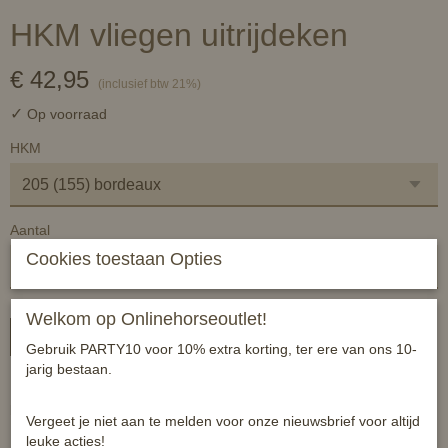
HKM vliegen uitrijdeken
€ 42,95
(inclusief btw 21%)
✓
Op voorraad
HKM
Aantal
Cookies toestaan Opties
Welkom op Onlinehorseoutlet!
In winkelwagen
Gebruik PARTY10 voor 10% extra korting, ter ere van ons 10-
jarig bestaan.
Lichtgewicht vliegen uitrijdeken, uitermate geschikt om je paard te
beschermen tegen vliegende insecten tijdens je buitenrit of training.
Vergeet je niet aan te melden voor onze nieuwsbrief voor altijd
Mooie pasvorm en op te delen in enkel het rug of halsstuk
leuke acties!