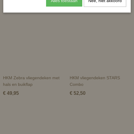
Alles toestaan
Nee, niet akkoord
Ook interessant
HKM Zebra vliegendeken met
HKM vliegendeken STARS
hals en buikflap
Combo
€ 49,95
€ 52,50