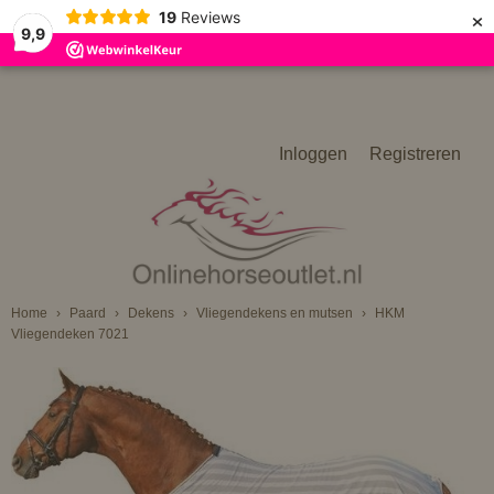
×
19
Reviews
9,9
Inloggen
Registreren
Home
›
Paard
›
Dekens
›
Vliegendekens en mutsen
›
HKM
Vliegendeken 7021