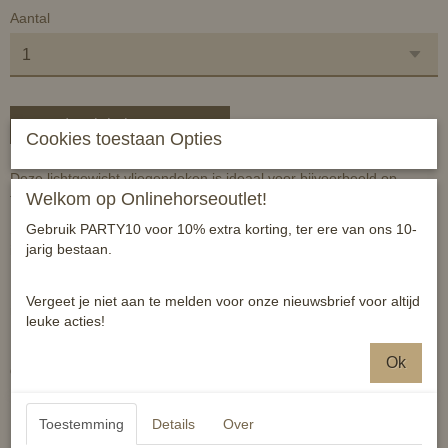
Aantal
In winkelwagen
Cookies toestaan Opties
Deze lichtgewicht vliegendeken is ideaal voor bijvoorbeeld op
Welkom op Onlinehorseoutlet!
transport.
Gebruik PARTY10 voor 10% extra korting, ter ere van ons 10-
Scheurvast, beschermt het paard tegen vliegen en andere
jarig bestaan.
insecten.
Metalen sluitingen, schoftbescherming, staartriem en afgewerkt
Vergeet je niet aan te melden voor onze nieuwsbrief voor altijd
met blauwe bies.
leuke acties!
100% polyester wasmachinebestendig tot 30 graden mag in de
Ok
droogtrommel
Reacties
Toestemming
Details
Over