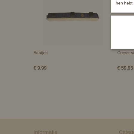
hen hebt 
Bontjes
Crescend
€ 9,99
€ 59,95
Informatie
Categ