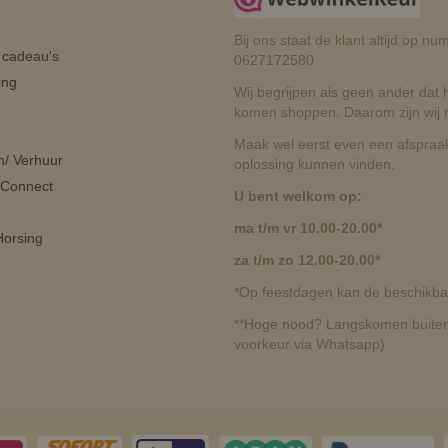
Bij ons staat de klant altijd op 
n cadeau's
0627172580
ing
Wij begrijpen als geen ander dat he
komen shoppen. Daarom zijn wij r
Maak wel eerst even een afspraak
n/ Verhuur
oplossing kunnen vinden.
 Connect
U bent welkom op:
ma t/m vr 10.00-20.00*
orsing
za t/m zo 12.00-20.00*
*Op feestdagen kan de beschikbaa
**Hoge nood? Langskomen buiten 
voorkeur via Whatsapp)