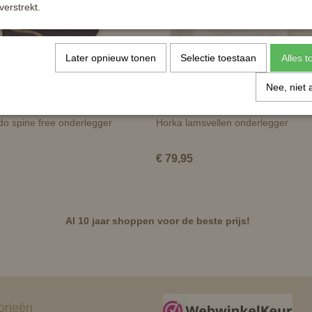
verstrekt.
Later opnieuw tonen
Selectie toestaan
Alles 
Nee, niet 
o spine free onderlegger
Horka lamsvellen onderlegger
€ 79,95
Al 10 jaar shoppen voor de beste prijs!
orieën