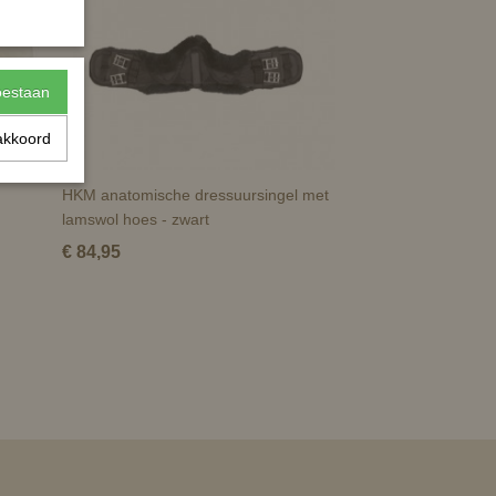
toestaan
akkoord
HKM anatomische dressuursingel met
lamswol hoes - zwart
€ 84,95