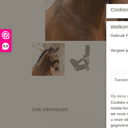
Cookies
Welkom 
Gebruik P
9,9
Vergeet j
Toeste
Op deze w
Cookies w
media-fun
Ook interessant
we onze s
u onze si
gegevens 