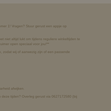
nummer 1! Vragen? Stuur gerust een appje op
t niet altijd lukt om tijdens reguliere winkeltijden te
uimer open speciaal voor jou!**
, zodat wij of aanwezig zijn of een passende
rheid afwijken.
deze tijden? Overleg gerust via 0627172580 (bij