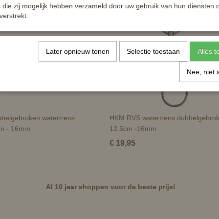
die zij mogelijk hebben verzameld door uw gebruik van hun diensten o
verstrekt.
Later opnieuw tonen
Selectie toestaan
Alles 
Nee, niet 
belgebroken watertrens
HKM RVS watertrens dubbelgebrok
an - 16mm
12.5cm -16mm
€ 19,95
Al 10 jaar shoppen voor de beste prijs!