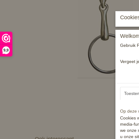
Cookies
Welkom 
Gebruik P
9,9
Vergeet j
Toeste
Op deze w
Cookies w
media-fun
we onze s
u onze si