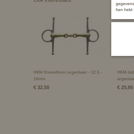
Ook interessant
gegevens 
hen hebt 
HKM Kneveltrens argentaan - 12.5 -
HKM dub
16mm
argenta
€ 32,50
€ 25,95