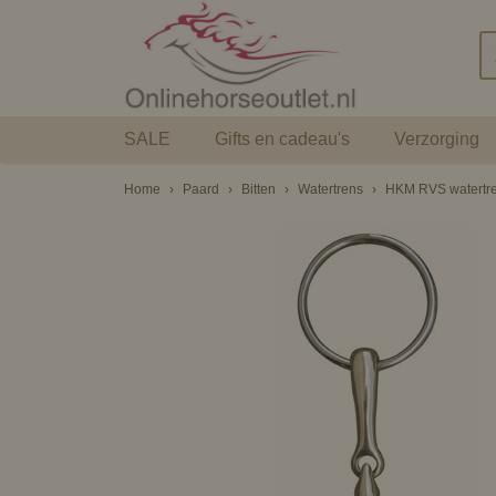
SALE
Gifts en cadeau's
Verzorging
Home
›
Paard
›
Bitten
›
Watertrens
›
HKM RVS watertre