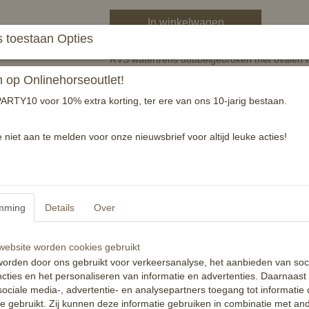
In winkelwagen
 toestaan Opties
RVS watertrens dubbelgebroken met ovalen t
Vervaardigd van hoogwaardig RVS
op Onlinehorseoutlet!
Dikte: 16MM
ARTY10 voor 10% extra korting, ter ere van ons 10-jarig bestaan.
Specificaties
e niet aan te melden voor onze nieuwsbrief voor altijd leuke acties!
Productcode
EAN code
Reacties
mming
Details
Over
ebsite worden cookies gebruikt
orden door ons gebruikt voor verkeersanalyse, het aanbieden van soc
cties en het personaliseren van informatie en advertenties. Daarnaast
ociale media-, advertentie- en analysepartners toegang tot informatie
te gebruikt. Zij kunnen deze informatie gebruiken in combinatie met an