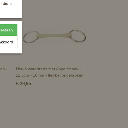
f die u
toestaan
akkoord
en -
Horka watertrens met Appelsmaak -
11.5cm - 18mm - flexibel ongebroken
€ 29,95