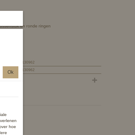
ussenstuk en ronde ringen
4000315130962
4000315130962
Ok
iale
 verlenen
 over hoe
dere