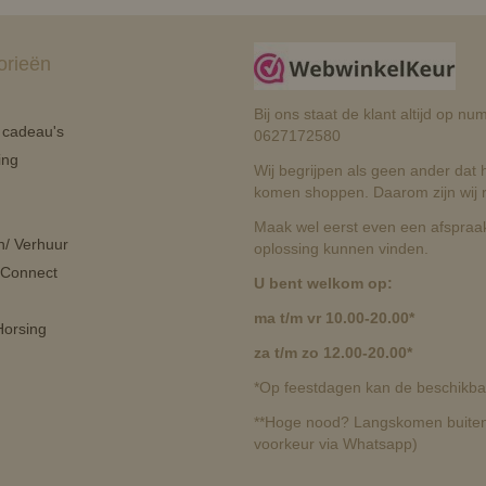
orieën
Bij ons staat de klant altijd op 
n cadeau's
0627172580
ing
Wij begrijpen als geen ander dat he
komen shoppen. Daarom zijn wij r
Maak wel eerst even een afspraak
n/ Verhuur
oplossing kunnen vinden.
 Connect
U bent welkom op:
ma t/m vr 10.00-20.00*
orsing
za t/m zo 12.00-20.00*
*Op feestdagen kan de beschikbaa
**Hoge nood? Langskomen buiten 
voorkeur via Whatsapp)