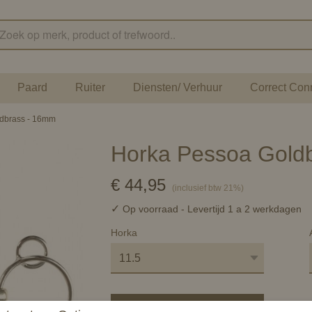
Paard
Ruiter
Diensten/ Verhuur
Correct Con
dbrass - 16mm
Horka Pessoa Gold
€ 44,95
(inclusief btw 21%)
✓
Op voorraad
- Levertijd 1 a 2 werkdagen
Horka
In winkelwagen