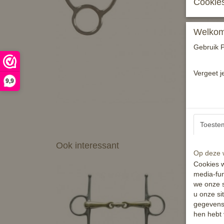
Cookies
Welkom 
Gebruik P
Vergeet j
9,9
Toeste
Ook interessant
Op deze w
Cookies w
media-fun
we onze s
u onze si
gegevens 
hen hebt 