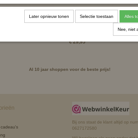
Later opnieuw tonen
Selectie toestaan
Alles 
belgebroken watertrens
Horka watertrens met Appelsmaak 
Nee, niet 
an - 16mm
11.5cm - 18mm - flexibel ongebrok
€ 29,95
Al 10 jaar shoppen voor de beste prijs!
orieën
Bij ons staat de klant altijd op 
n cadeau's
0627172580
ing