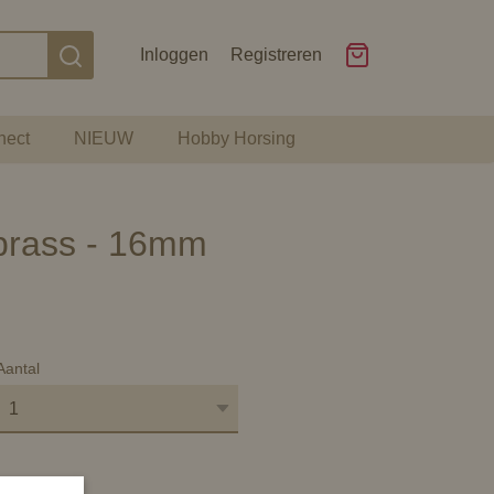
Inloggen
Registreren
nect
NIEUW
Hobby Horsing
brass - 16mm
Aantal