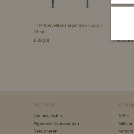
HKM Kneveltrens argentaan - 12.5 -
HKM dub
16mm
argenta
€ 32,50
€ 25,95
Informatie
Categ
Openingstijden
SALE
Algemene Voorwaarden
Gifts e
Retourneren
Verzorg