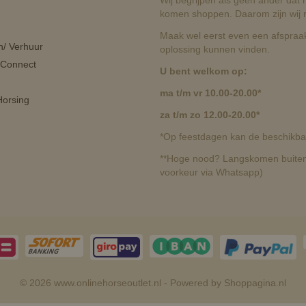
Wij begrijpen als geen ander dat he
komen shoppen. Daarom zijn wij r
Maak wel eerst even een afspraak
n/ Verhuur
oplossing kunnen vinden.
 Connect
U bent welkom op:
ma t/m vr 10.00-20.00*
orsing
za t/m zo 12.00-20.00*
*Op feestdagen kan de beschikbaa
**Hoge nood? Langskomen buiten 
voorkeur via Whatsapp)
© 2026 www.onlinehorseoutlet.nl - Powered by Shoppagina.nl