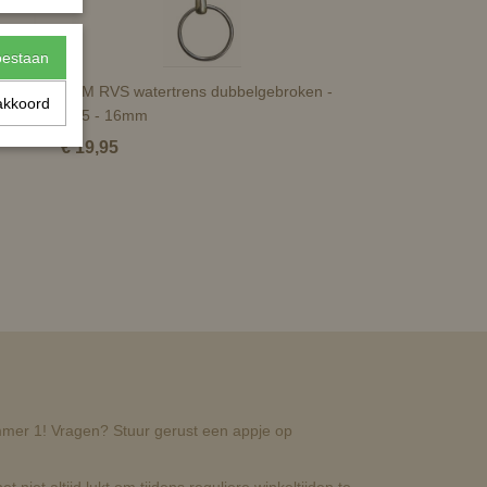
toestaan
-
HKM RVS watertrens dubbelgebroken -
akkoord
en
11.5 - 16mm
€ 19,95
nummer 1! Vragen? Stuur gerust een appje op