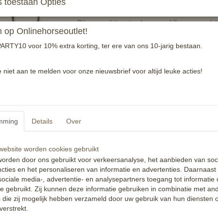
 toestaan Opties
Dit pessoabit met gebogen goldbrass mond
op Onlinehorseoutlet!
vorm en materiaal.
ARTY10 voor 10% extra korting, ter ere van ons 10-jarig bestaan.
Reacties
e niet aan te melden voor onze nieuwsbrief voor altijd leuke acties!
mming
Details
Over
ebsite worden cookies gebruikt
orden door ons gebruikt voor verkeersanalyse, het aanbieden van soc
cties en het personaliseren van informatie en advertenties. Daarnaast
ociale media-, advertentie- en analysepartners toegang tot informatie
te gebruikt. Zij kunnen deze informatie gebruiken in combinatie met an
die zij mogelijk hebben verzameld door uw gebruik van hun diensten o
verstrekt.