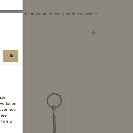
stuk wordt goed aangenomen door paarden vanwege
Ok
iale
 verlenen
 over hoe
dere
f die u