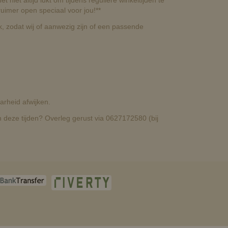
t niet altijd lukt om tijdens reguliere winkeltijden te
uimer open speciaal voor jou!**
, zodat wij of aanwezig zijn of een passende
rheid afwijken.
deze tijden? Overleg gerust via 0627172580 (bij