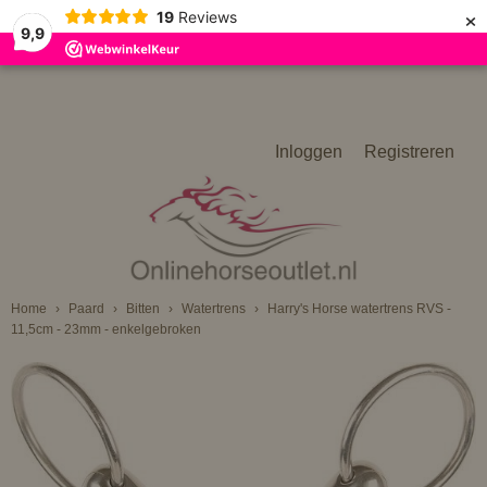
×
19
Reviews
9,9
Inloggen
Registreren
Home
›
Paard
›
Bitten
›
Watertrens
›
Harry's Horse watertrens RVS -
11,5cm - 23mm - enkelgebroken