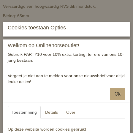
Vervaardigd van hoogwaardig RVS dik mondstuk.
Bitring: 65mm
Wordt makkelijk aangenomen door het paard en is geschikt voor
Cookies toestaan Opties
elke graad van africhting.
Welkom op Onlinehorseoutlet!
Specificaties
Gebruik PARTY10 voor 10% extra korting, ter ere van ons 10-
Productcode
8714813043933
jarig bestaan.
EAN code
8714813043933
Reacties
Vergeet je niet aan te melden voor onze nieuwsbrief voor altijd
leuke acties!
Ok
Toestemming
Details
Over
Ook interessant
Op deze website worden cookies gebruikt