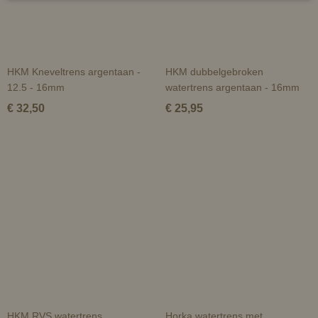
HKM Kneveltrens argentaan -
HKM dubbelgebroken
12.5 - 16mm
watertrens argentaan - 16mm
€ 32,50
€ 25,95
HKM RVS watertrens
Horka watertrens met