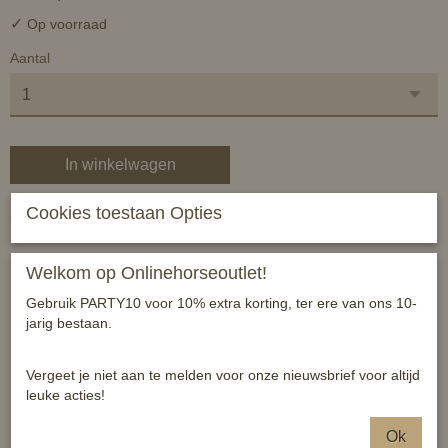
✓
Op voorraad
Aantal
In winkelwagen
Cookies toestaan Opties
Gemaakt van synthetisch rubber. Ringen van RVS, met rond
middenstuk.
Welkom op Onlinehorseoutlet!
dubbelgebroken watertrens
mondgedeelte gemaakt van kunststof met een appelsmaak
Gebruik PARTY10 voor 10% extra korting, ter ere van ons 10-
bitringen van RVS
jarig bestaan.
door de appelsmaak accepteren paarden het bit makkelijker
hierdoor worden de speekselklieren geactiveerd en zullen
Vergeet je niet aan te melden voor onze nieuwsbrief voor altijd
paarden eerder ontspannen
leuke acties!
zacht en comfortabel bit
Ok
zachte inwerking