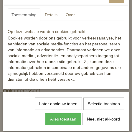
dikte 18mm
Toestemming
Details
Over
Specificaties
Productcode
6438076186320
Op deze website worden cookies gebruikt
Cookies worden door ons gebruikt voor verkeersanalyse, het
EAN code
6438076186320
aanbieden van sociale media-functies en het personaliseren
Reacties
van informatie en advertenties. Daarnaast verlenen we onze
sociale media-, advertentie- en analysepartners toegang tot
informatie over hoe u onze site gebruikt. Zij kunnen deze
informatie gebruiken in combinatie met andere gegevens die
zij mogelijk hebben verzameld door uw gebruik van hun
diensten of die u hen hebt verstrekt.
Ook interessant
Later opnieuw tonen
Selectie toestaan
Alles toestaan
Nee, niet akkoord