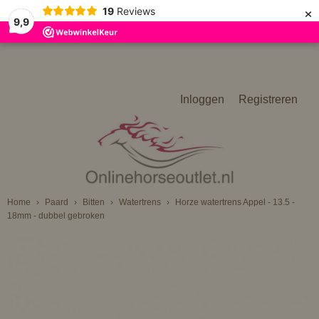
×
19
Reviews
9,9
Inloggen
Registreren
Home
›
Paard
›
Bitten
›
Watertrens
›
Horze watertrens Appel - 13.5 -
18mm - dubbel gebroken