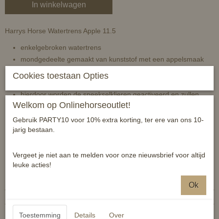
In winkelwagen
Harrys Horse Watertrens Apple 11.5
enkelgebroken watertrens
mondgedeelte gemaakt van kunststof met een appelsmaak
bitringen van RVS
Cookies toestaan Opties
door de appelsmaak accepteren paarden het bit makkelijker
hierdoor worden de speekselklieren geactiveerd en zullen
Welkom op Onlinehorseoutlet!
paarden eerder ontspannen
zacht en comfortabel bit
Gebruik PARTY10 voor 10% extra korting, ter ere van ons 10-
jarig bestaan.
zachte inwerking
dikte 19mm
Vergeet je niet aan te melden voor onze nieuwsbrief voor altijd
leuke acties!
Specificaties
Productcode
8714813163419
Ok
EAN code
8714813163419
Reacties
Toestemming
Details
Over