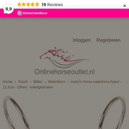
×
19
Reviews
9,9
Inloggen
Registreren
Home
›
Paard
›
Bitten
›
Watertrens
›
Harry's Horse watertrens Appel -
11.5cm - 19mm - enkelgebroken