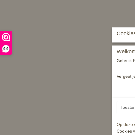
Cookies
9,9
Welkom 
Gebruik P
Vergeet j
Toeste
Op deze w
Cookies w