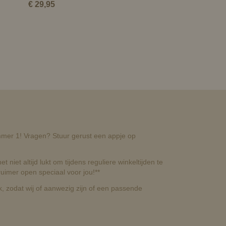
€ 29,95
nummer 1! Vragen? Stuur gerust een appje op
t niet altijd lukt om tijdens reguliere winkeltijden te
uimer open speciaal voor jou!**
, zodat wij of aanwezig zijn of een passende