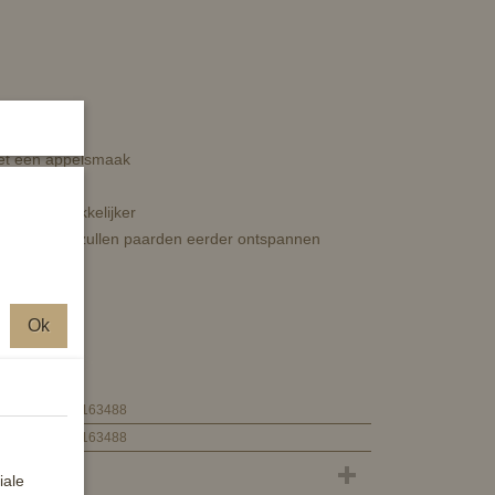
et een appelsmaak
het bit makkelijker
ctiveerd en zullen paarden eerder ontspannen
Ok
8714813163488
8714813163488
iale