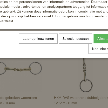
cties en het personaliseren van informatie en advertenties. Daarnaast
ociale media-, advertentie- en analysepartners toegang tot informatie
te gebruikt. Zij kunnen deze informatie gebruiken in combinatie met an
die zij mogelijk hebben verzameld door uw gebruik van hun diensten o
verstrekt.
Later opnieuw tonen
Selectie toestaan
Alles 
Nee, niet 
belgebroken watertrens
HKM RVS watertrens dubbelgebrok
an - 16mm
12.5cm -16mm