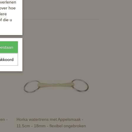
 verlenen
 over hoe
dere
f die u
toestaan
akkoord
en -
Horka watertrens met Appelsmaak -
11.5cm - 18mm - flexibel ongebroken