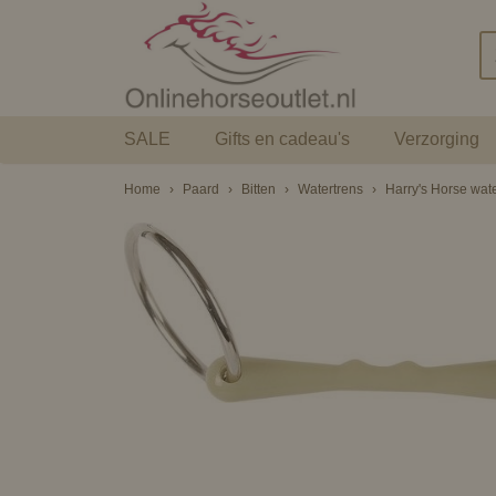
SALE
Gifts en cadeau's
Verzorging
Home
›
Paard
›
Bitten
›
Watertrens
›
Harry's Horse wat