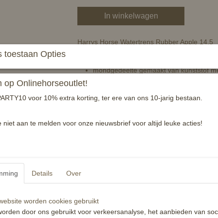
In winkelwagen
Harrys Horse Watertrens Rubber Apple 14.5
 toestaan Opties
ongebroken rechte watertrens
mondgedeelte gemaakt van kunststof m
bitringen van RVS
op Onlinehorseoutlet!
door de appelsmaak accepteren paarden 
ARTY10 voor 10% extra korting, ter ere van ons 10-jarig bestaan.
hierdoor worden de speekselklieren gea
zacht en comfortabel bit
e niet aan te melden voor onze nieuwsbrief voor altijd leuke acties!
zachte inwerking
dikte 20mm
Specificaties
mming
Details
Over
Productcode
EAN code
ebsite worden cookies gebruikt
Reacties
orden door ons gebruikt voor verkeersanalyse, het aanbieden van soc