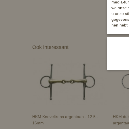
media-fun
we onze s
u onze si
gegevens 
hen hebt 
Ook interessant
HKM Kneveltrens argentaan - 12.5 -
HKM dub
16mm
argenta