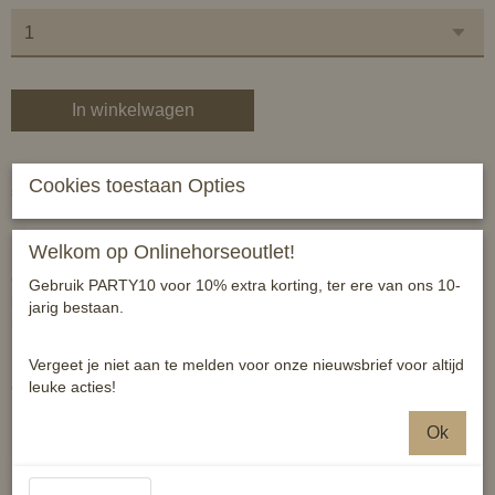
In winkelwagen
RVS Liverspool stang met recht mondstuk van Goldbrass, losse
Cookies toestaan Opties
scharen, 2 slots, inclusief kinketting.
Mondstuk is aan één zijde glad, andere zijde ribbel.
Welkom op Onlinehorseoutlet!
Gold Brass bitten worden beter door het paard aangenomen en
Gebruik PARTY10 voor 10% extra korting, ter ere van ons 10-
kan ontspanning in de mond bevorderen wat kan leiden tot een
jarig bestaan.
betere communicatie tussen ruiter en paard.
Vergeet je niet aan te melden voor onze nieuwsbrief voor altijd
Dikte mondstuk: 14mm Lengte scharen: 160mm Gold Brass: 86-
leuke acties!
90% copper, 8-12% aluminium, 3% ijzer
Ok
Specificaties
Productcode
8714813088774