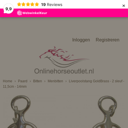
×
19
Reviews
9,9
Inloggen
Registreren
Home
›
Paard
›
Bitten
›
Menbitten
›
Liverpoolstang GoldBrass - 2 sleuf -
11,5cm - 14mm