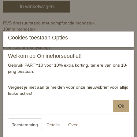
In winkelwagen
RVS dressuurstang met pompfunctie mondstuk.
18mm mondstuk
Maat 11,5cm
Cookies toestaan Opties
RVS
6cm schaar (babystang)
Welkom op Onlinehorseoutlet!
Let op: exclusief kinketting en haakjes
Gebruik PARTY10 voor 10% extra korting, ter ere van ons 10-
jarig bestaan.
Specificaties
Productcode
9502435849847
Vergeet je niet aan te melden voor onze nieuwsbrief voor altijd
leuke acties!
EAN code
9502435849847
Reacties
Ok
Toestemming
Details
Over