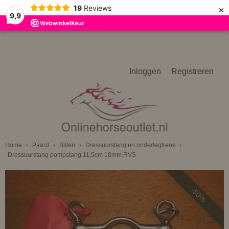
×
19
Reviews
9,9
Inloggen
Registreren
Home
›
Paard
›
Bitten
›
Dressuurstang en onderlegtrens
›
Dressuurstang pompstang 11,5cm 18mm RVS
-50%