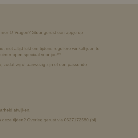
nummer 1! Vragen? Stuur gerust een appje op
t niet altijd lukt om tijdens reguliere winkeltijden te
uimer open speciaal voor jou!**
, zodat wij of aanwezig zijn of een passende
rheid afwijken.
deze tijden? Overleg gerust via 0627172580 (bij