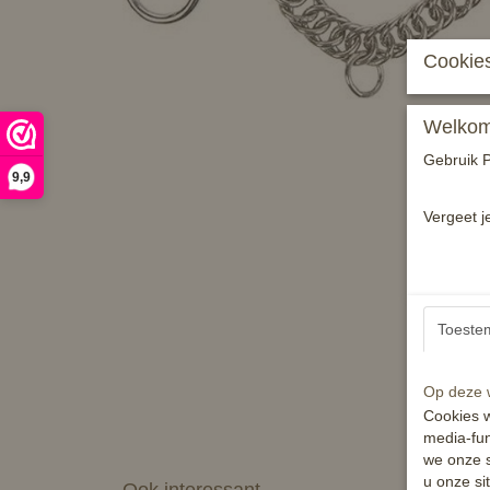
Cookies
Welkom 
Gebruik P
9,9
Vergeet j
Toeste
Op deze w
Cookies w
media-fun
we onze s
u onze si