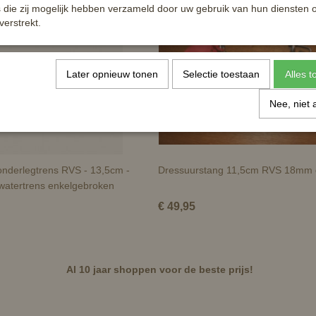
die zij mogelijk hebben verzameld door uw gebruik van hun diensten o
verstrekt.
Later opnieuw tonen
Selectie toestaan
Alles 
Nee, niet 
onderlegtrens RVS - 13,5cm -
Dressuurstang 11,5cm RVS 18mm 
watertrens enkelgebroken
€ 49,95
Al 10 jaar shoppen voor de beste prijs!