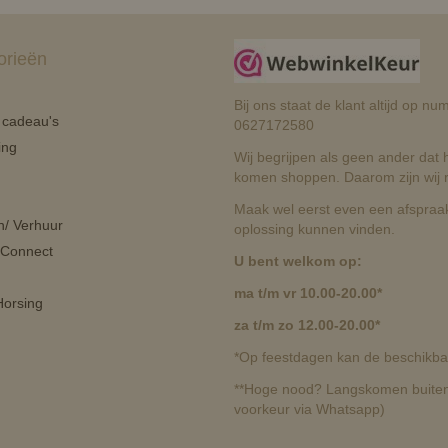
orieën
Bij ons staat de klant altijd op 
n cadeau's
0627172580
ing
Wij begrijpen als geen ander dat he
komen shoppen. Daarom zijn wij r
Maak wel eerst even een afspraak
n/ Verhuur
oplossing kunnen vinden.
 Connect
U bent welkom op:
ma t/m vr 10.00-20.00*
orsing
za t/m zo 12.00-20.00*
*Op feestdagen kan de beschikbaa
**Hoge nood? Langskomen buiten 
voorkeur via Whatsapp)