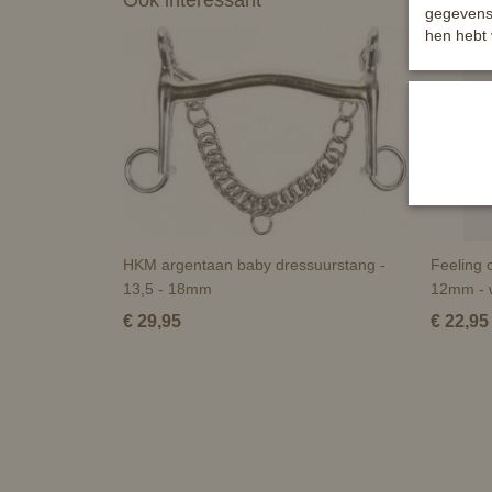
Ook interessant
gegevens 
hen hebt 
HKM argentaan baby dressuurstang -
Feeling 
13,5 - 18mm
12mm - 
€ 29,95
€ 22,95