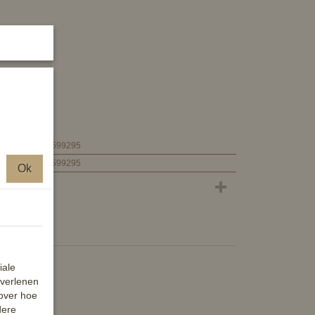
tuk.
4000315599295
4000315599295
Ok
iale
 verlenen
 over hoe
dere