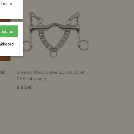
f die u
toestaan
akkoord
dik
Dressuurstang Busse 11,5cm 19mm
RVS babystang
€ 65,95