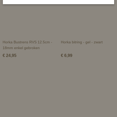
Horka Bustrens RVS 12.5cm -
Horka bitring - gel - zwart
18mm enkel gebroken
€ 24,95
€ 6,99