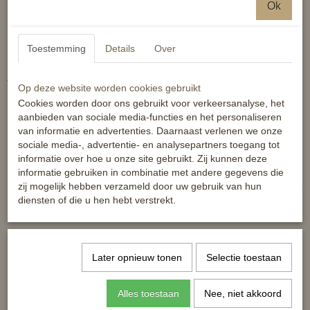
Filet Baucher Bit
Ok
Stevig roestvrij staal
Dubbelgebroken mondstuk
Toestemming
Details
Over
Technische omschrijving:
Op deze website worden cookies gebruikt
Cookies worden door ons gebruikt voor verkeersanalyse, het
aanbieden van sociale media-functies en het personaliseren
Dikte: 14 mm.
van informatie en advertenties. Daarnaast verlenen we onze
sociale media-, advertentie- en analysepartners toegang tot
Reacties
informatie over hoe u onze site gebruikt. Zij kunnen deze
informatie gebruiken in combinatie met andere gegevens die
zij mogelijk hebben verzameld door uw gebruik van hun
diensten of die u hen hebt verstrekt.
Ook interessant
Later opnieuw tonen
Selectie toestaan
Alles toestaan
Nee, niet akkoord