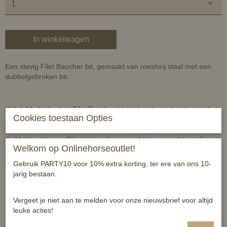
In winkelwagen
Een stevig Filet Baucher bit, gemaakt van roestvrij staal met een
dubbelgebroken bit.
Het dubbelgebroken Filet Baucher bit is ideaal om elevatie van het
Cookies toestaan Opties
paard te verkrijgen in dressuur of andere disciplines. De teugels
worden vastgemaakt aan de grotere ringen en de bakstukken aan
de kleinere ringen. Dit stevige, duurzame bit is gemaakt van fijn
Welkom op Onlinehorseoutlet!
roestvrij staal zodat je het jaren kan gebruiken zonder dat het gaat
roesten.
Gebruik PARTY10 voor 10% extra korting, ter ere van ons 10-
jarig bestaan.
Eigenschappen:
Vergeet je niet aan te melden voor onze nieuwsbrief voor altijd
leuke acties!