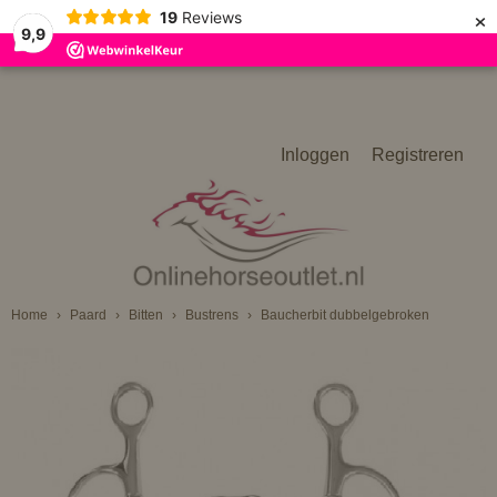
×
19
Reviews
9,9
Inloggen
Registreren
Home
›
Paard
›
Bitten
›
Bustrens
›
Baucherbit dubbelgebroken