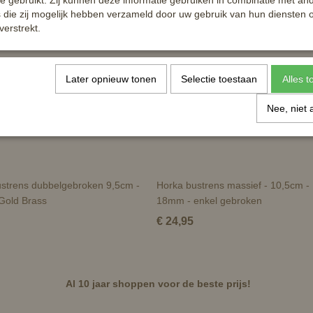
te gebruikt. Zij kunnen deze informatie gebruiken in combinatie met an
die zij mogelijk hebben verzameld door uw gebruik van hun diensten o
verstrekt.
Later opnieuw tonen
Selectie toestaan
Alles 
Nee, niet 
strens dubbelgebroken 9,5cm -
Horka bustrens massief - 10,5cm -
Gold Brass
18mm - enkel gebroken
€ 24,95
Al 10 jaar shoppen voor de beste prijs!