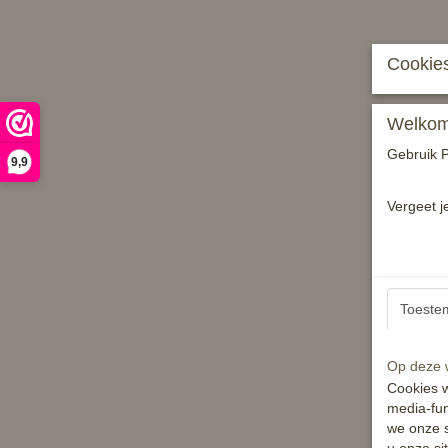
Cookies
Welkom 
Gebruik P
9,9
Vergeet j
Toeste
Op deze w
Cookies w
media-fun
we onze s