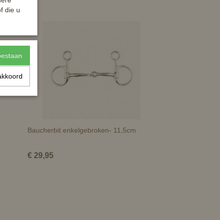
dere
f die u
toestaan
akkoord
Baucherbit enkelgebroken- 11,5cm
€ 29,95