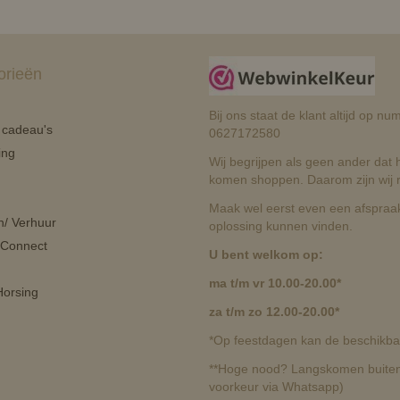
orieën
Bij ons staat de klant altijd op 
n cadeau's
0627172580
ing
Wij begrijpen als geen ander dat he
komen shoppen. Daarom zijn wij r
Maak wel eerst even een afspraak
n/ Verhuur
oplossing kunnen vinden.
 Connect
U bent welkom op:
ma t/m vr 10.00-20.00*
orsing
za t/m zo 12.00-20.00*
*Op feestdagen kan de beschikbaa
**Hoge nood? Langskomen buiten 
voorkeur via Whatsapp)