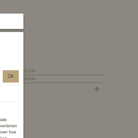
4000315231744
Ok
4000315231744
iale
 verlenen
 over hoe