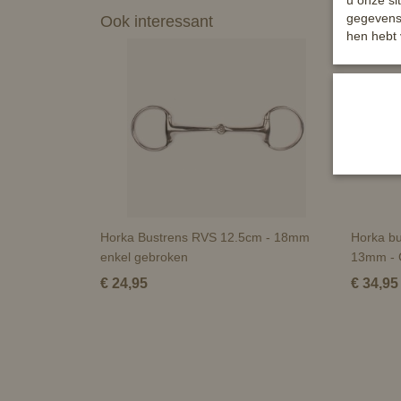
u onze si
gegevens 
Ook interessant
hen hebt 
Horka Bustrens RVS 12.5cm - 18mm
Horka bu
enkel gebroken
13mm - 
€ 24,95
€ 34,95