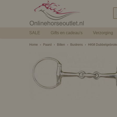
SALE
Gifts en cadeau's
Verzorging
Home
›
Paard
›
Bitten
›
Bustrens
›
HKM Dubbelgebroke