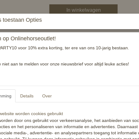
In winkelwagen
 toestaan Opties
Dubbelgebroken bustrens van RVS
Doorsnee bitring 65mm
op Onlinehorseoutlet!
Dikte mondstuk 18mm
ARTY10 voor 10% extra korting, ter ere van ons 10-jarig bestaan.
Specificaties
e niet aan te melden voor onze nieuwsbrief voor altijd leuke acties!
Productcode
EAN code
Reacties
mming
Details
Over
ebsite worden cookies gebruikt
orden door ons gebruikt voor verkeersanalyse, het aanbieden van soc
cties en het personaliseren van informatie en advertenties. Daarnaast
ociale media-, advertentie- en analysepartners toegang tot informatie