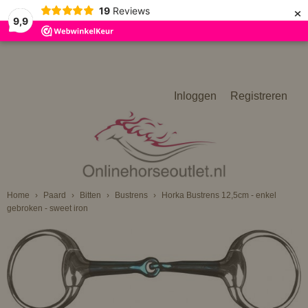
×
19
Reviews
9,9
Inloggen
Registreren
Home
›
Paard
›
Bitten
›
Bustrens
›
Horka Bustrens 12,5cm - enkel
gebroken - sweet iron