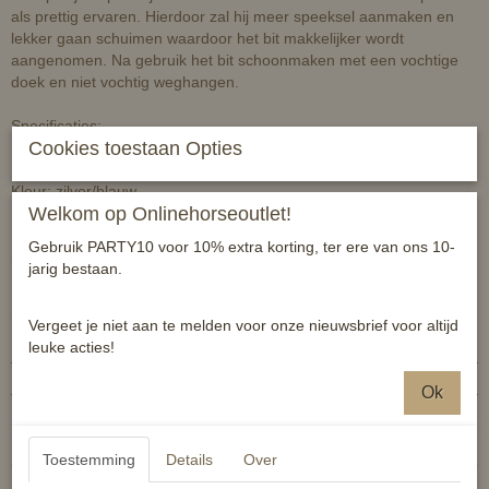
als prettig ervaren. Hierdoor zal hij meer speeksel aanmaken en
lekker gaan schuimen waardoor het bit makkelijker wordt
aangenomen. Na gebruik het bit schoonmaken met een vochtige
doek en niet vochtig weghangen.
Specificaties:
Cookies toestaan Opties
Maat: 12,5
Materiaal ringen: staal
Kleur: zilver/blauw
Welkom op Onlinehorseoutlet!
Dikte: 14 mm
Diameter ring: 65 mm
Gebruik PARTY10 voor 10% extra korting, ter ere van ons 10-
Smaak: zoet
jarig bestaan.
Specificaties
Vergeet je niet aan te melden voor onze nieuwsbrief voor altijd
leuke acties!
Productcode
8718675262518
EAN code
8718675262518
Ok
Reacties
Toestemming
Details
Over