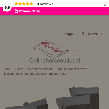
×
19
Reviews
9,9
Inloggen
Registreren
Home
›
Paard
›
Beenbeschermers
›
Transportbeschermers
›
Transportbeschermers / stalbeschermers Horka