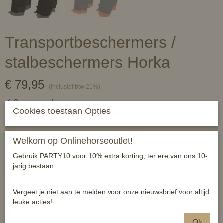
Transportbeschermers /
stalbeschermers Horka
€ 79,95
(inclusief btw 21%)
✓
Op voorraad
Cookies toestaan Opties
set van 4
Welkom op Onlinehorseoutlet!
Gebruik PARTY10 voor 10% extra korting, ter ere van ons 10-
Aantal
jarig bestaan.
Vergeet je niet aan te melden voor onze nieuwsbrief voor altijd
leuke acties!
In winkelwagen
Ok