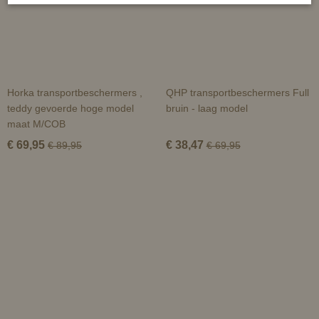
Horka transportbeschermers ,
QHP transportbeschermers Full
teddy gevoerde hoge model
bruin - laag model
maat M/COB
€ 69,95
€ 38,47
€ 89,95
€ 69,95