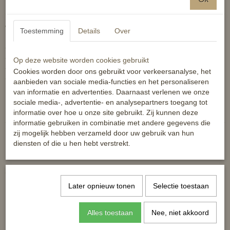
HORKA Stal en/of transport beschermers met uitneembare en
wasbare voering.
Toestemming
Details
Over
- volledige bescherming van de kroonrand en de kogel
- sluiting met stevige klittenbandstraps
Op deze website worden cookies gebruikt
- klittenband vlakjes houden de straps openen bij het omdoen
Cookies worden door ons gebruikt voor verkeersanalyse, het
- set van 4
aanbieden van sociale media-functies en het personaliseren
van informatie en advertenties. Daarnaast verlenen we onze
Reacties
sociale media-, advertentie- en analysepartners toegang tot
informatie over hoe u onze site gebruikt. Zij kunnen deze
informatie gebruiken in combinatie met andere gegevens die
zij mogelijk hebben verzameld door uw gebruik van hun
diensten of die u hen hebt verstrekt.
Ook interessant
Later opnieuw tonen
Selectie toestaan
Alles toestaan
Nee, niet akkoord