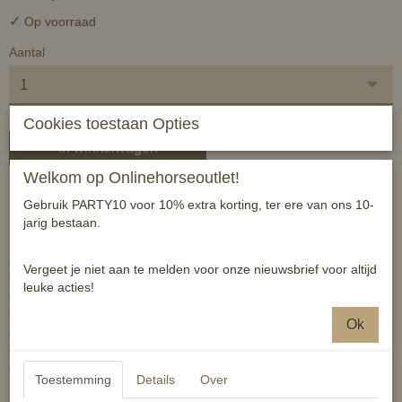
✓
Op voorraad
Aantal
Cookies toestaan Opties
In winkelwagen
Welkom op Onlinehorseoutlet!
MAAT S
Gebruik PARTY10 voor 10% extra korting, ter ere van ons 10-
jarig bestaan.
Luxe springschoen met zachte teddyvoering.
- wasmachinebestendig tot 30 graden
Vergeet je niet aan te melden voor onze nieuwsbrief voor altijd
- klittenbandsluiting voor het wassen sluiten
leuke acties!
- niet centrifugeren
- 100% polyester
Ok
- voering: teddybont
- stevige klittenbandsluiting
- per paar
Toestemming
Details
Over