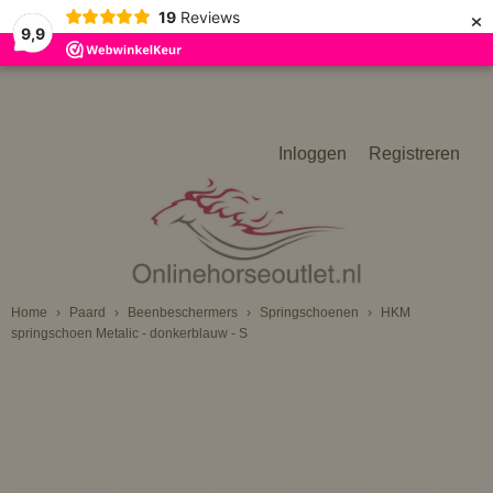
×
19
Reviews
9,9
Inloggen
Registreren
Home
›
Paard
›
Beenbeschermers
›
Springschoenen
›
HKM
springschoen Metalic - donkerblauw - S