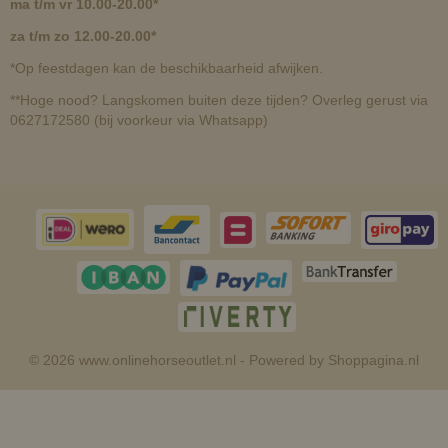
ma t/m vr 10.00-20.00*
za t/m zo 12.00-20.00*
*Op feestdagen kan de beschikbaarheid afwijken.
**Hoge nood? Langskomen buiten deze tijden? Overleg gerust via
0627172580 (bij voorkeur via Whatsapp)
© 2026 www.onlinehorseoutlet.nl - Powered by Shoppagina.nl