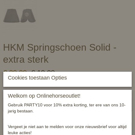
HKM Springschoen Solid -
extra sterk
€ 29,99
€ 19,99
(inclusief btw 21%)
Cookies toestaan Opties
✓
Op voorraad
- Levertijd 1 a 2 werkdagen
HKM
Welkom op Onlinehorseoutlet!
Gebruik PARTY10 voor 10% extra korting, ter ere van ons 10-
jarig bestaan.
Aantal
Vergeet je niet aan te melden voor onze nieuwsbrief voor altijd
leuke acties!