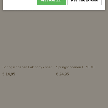
Alles toestaan
Nee, niet akkoord
Ook interessant
Springschoenen Lak pony / shet
Springschoenen CROCO
€ 14,95
€ 24,95