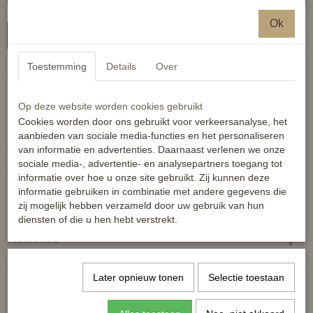
Ok
In winkelwagen
Toestemming
Details
Over
Sterke springschoen met dubbel klittenband.
Maatindicatie: valt wat ruimer/langer model.
Op deze website worden cookies gebruikt
- wasmachinebestendig tot 30 graden
Cookies worden door ons gebruikt voor verkeersanalyse, het
- mag in de droogtrommel
aanbieden van sociale media-functies en het personaliseren
- klittenbandsluiting voor het wassen sluiten
van informatie en advertenties. Daarnaast verlenen we onze
- extra scheurvast cordura-weefsel
sociale media-, advertentie- en analysepartners toegang tot
- klittenbandsluiting
informatie over hoe u onze site gebruikt. Zij kunnen deze
- inzetstuk uit zacht softopren materiaal
informatie gebruiken in combinatie met andere gegevens die
zij mogelijk hebben verzameld door uw gebruik van hun
Lange levensduur!
diensten of die u hen hebt verstrekt.
Reacties
Later opnieuw tonen
Selectie toestaan