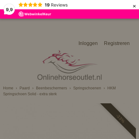
×
19
Reviews
9,9
Inloggen
Registreren
Home
›
Paard
›
Beenbeschermers
›
Springschoenen
›
HKM
Springschoen Solid - extra sterk
-33%