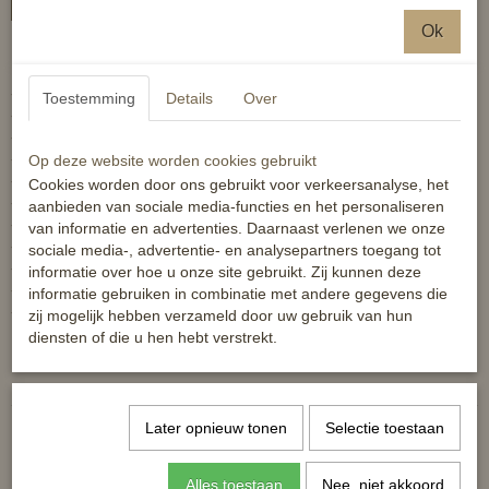
Ok
Maat pony en full
- beschermt het paardenbeen
Toestemming
Details
Over
- zacht gevoerd
- anatomische vorm
- drievoudige klittenbandsluiting
Op deze website worden cookies gebruikt
- klittenband ca. 5 cm breed
Cookies worden door ons gebruikt voor verkeersanalyse, het
- voorgevormde kunststofschaal
aanbieden van sociale media-functies en het personaliseren
- elastisch materiaal uit neopreen
van informatie en advertenties. Daarnaast verlenen we onze
- per paar
sociale media-, advertentie- en analysepartners toegang tot
- voor het voorbeen
informatie over hoe u onze site gebruikt. Zij kunnen deze
- wasmachinebestendig tot 30 graden
informatie gebruiken in combinatie met andere gegevens die
- mag in de droogtrommel
zij mogelijk hebben verzameld door uw gebruik van hun
diensten of die u hen hebt verstrekt.
Reacties
Later opnieuw tonen
Selectie toestaan
Alles toestaan
Nee, niet akkoord