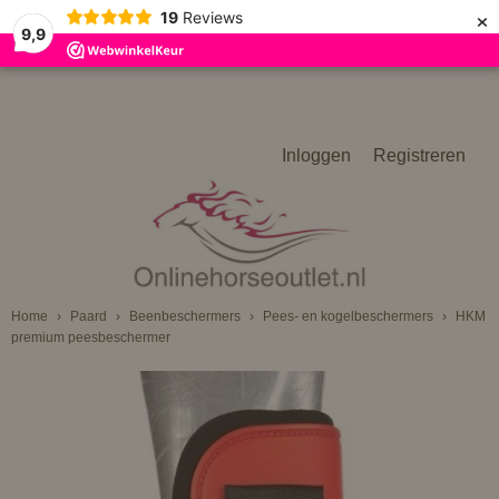
×
19
Reviews
9,9
Inloggen
Registreren
Home
›
Paard
›
Beenbeschermers
›
Pees- en kogelbeschermers
›
HKM
premium peesbeschermer