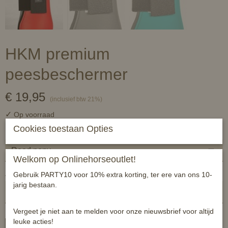
HKM premium
peesbeschermer
€ 19,95
(inclusief btw 21%)
✓
Op voorraad
Cookies toestaan Opties
.
Welkom op Onlinehorseoutlet!
Aantal
Gebruik PARTY10 voor 10% extra korting, ter ere van ons 10-
jarig bestaan.
Vergeet je niet aan te melden voor onze nieuwsbrief voor altijd
leuke acties!
In winkelwagen