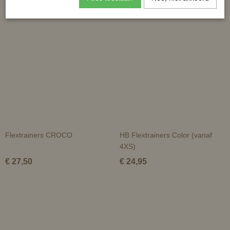
Ook interessant
Flextrainers CROCO
HB Flextrainers Color (vanaf
4XS)
€ 27,50
€ 24,95