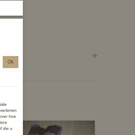
.
erkt.
Ok
iale
 verlenen
 over hoe
dere
f die u