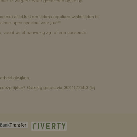
nummer 1! Vragen? Stuur gerust een appje op
t niet altijd lukt om tijdens reguliere winkeltijden te
uimer open speciaal voor jou!**
, zodat wij of aanwezig zijn of een passende
rheid afwijken.
deze tijden? Overleg gerust via 0627172580 (bij