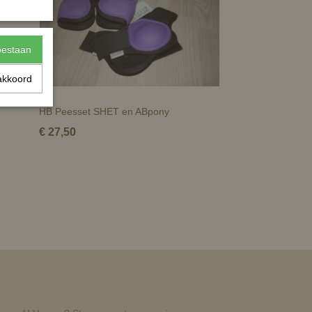
toestaan
akkoord
HB Peesset SHET en ABpony
€ 27,50