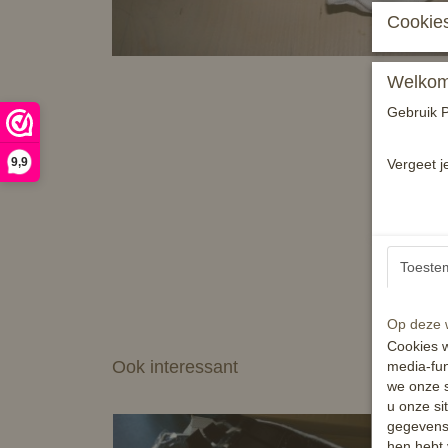
Cookies
Welkom 
Gebruik P
9,9
Vergeet j
Toeste
Op deze w
Cookies w
Ook interessant
media-fun
we onze s
u onze si
gegevens 
hen hebt 