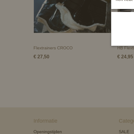
Flextrainers CROCO
HB Flext
€ 27,50
€ 24,95
Informatie
Categ
Openingstijden
SALE