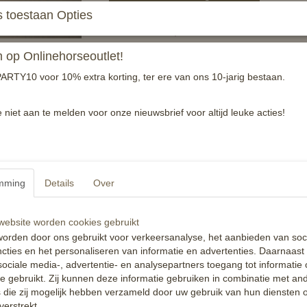
 toestaan Opties
One size FULL, achter.
Wit met Friese vlag, NL vlag of Belgische vlag
op Onlinehorseoutlet!
Harde, schokabsorberende kern. Zacht afgew
ARTY10 voor 10% extra korting, ter ere van ons 10-jarig bestaan.
*achterbenen*
e niet aan te melden voor onze nieuwsbrief voor altijd leuke acties!
Reacties
mming
Details
Over
ebsite worden cookies gebruikt
orden door ons gebruikt voor verkeersanalyse, het aanbieden van soc
cties en het personaliseren van informatie en advertenties. Daarnaast
ociale media-, advertentie- en analysepartners toegang tot informatie
te gebruikt. Zij kunnen deze informatie gebruiken in combinatie met an
die zij mogelijk hebben verzameld door uw gebruik van hun diensten o
verstrekt.