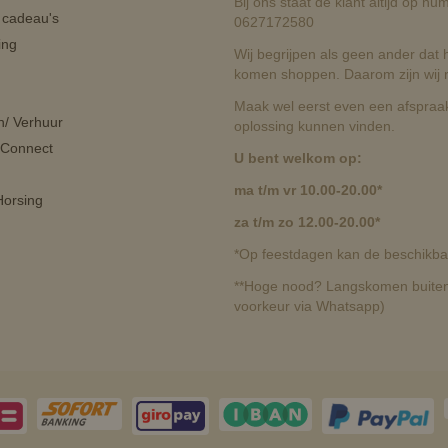
Bij ons staat de klant altijd op 
n cadeau's
0627172580
ing
Wij begrijpen als geen ander dat he
komen shoppen. Daarom zijn wij r
Maak wel eerst even een afspraak
n/ Verhuur
oplossing kunnen vinden.
 Connect
U bent welkom op:
ma t/m vr 10.00-20.00*
orsing
za t/m zo 12.00-20.00*
*Op feestdagen kan de beschikbaa
**Hoge nood? Langskomen buiten 
voorkeur via Whatsapp)