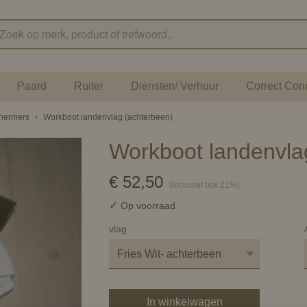
Paard
Ruiter
Diensten/ Verhuur
Correct Con
chermers
›
Workboot landenvlag (achterbeen)
Workboot landenvla
€ 52,50
(inclusief btw 21%)
✓
Op voorraad
vlag
In winkelwagen