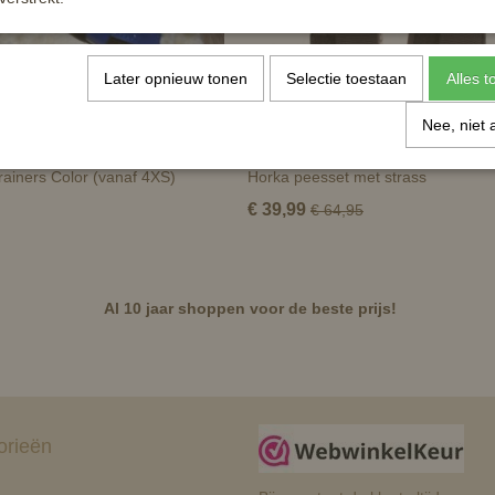
Later opnieuw tonen
Selectie toestaan
Alles 
Nee, niet 
rainers Color (vanaf 4XS)
Horka peesset met strass
€ 39,99
€ 64,95
Al 10 jaar shoppen voor de beste prijs!
orieën