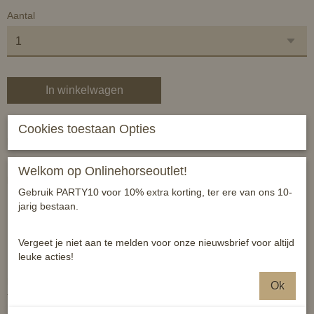
Aantal
In winkelwagen
Cookies toestaan Opties
Lederen strijklappen met lood verzwaard (450gr) met
klittenbandsluiting.
Klittenband is extra breed en verstevigd voor een goede, stabiele
Welkom op Onlinehorseoutlet!
pasvorm.
Gebruik PARTY10 voor 10% extra korting, ter ere van ons 10-
Neopreen voering.
jarig bestaan.
Maat cob/full
Vergeet je niet aan te melden voor onze nieuwsbrief voor altijd
Kleur zwart
leuke acties!
Deze verzwaarde beschermers zijn een ideale ondersteuning voor
het meer op laten tillen van de benen en het uithoudingsvermogen
Ok
te vergroten.