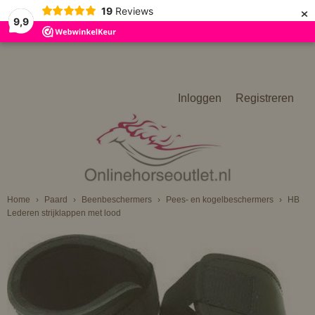
×
19
Reviews
9,9
Inloggen
Registreren
Home
›
Paard
›
Beenbeschermers
›
Pees- en kogelbeschermers
›
HB
Lederen strijklappen met lood