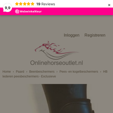
×
19
Reviews
9,9
Inloggen
Registreren
Home
›
Paard
›
Beenbeschermers
›
Pees- en kogelbeschermers
›
HB
lederen peesbeschermers - Exclusieve