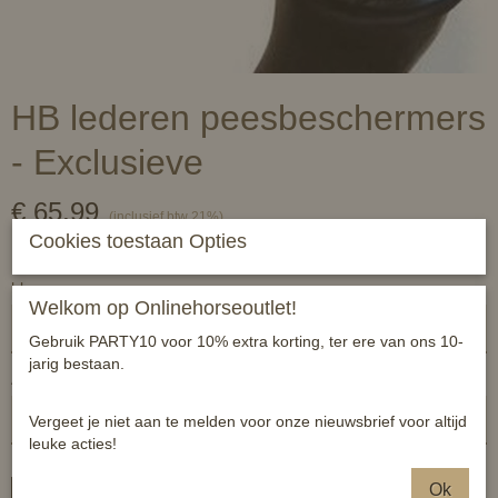
HB lederen peesbeschermers
- Exclusieve
€ 65,99
(inclusief btw 21%)
Cookies toestaan Opties
✓
Op voorraad
hb
Welkom op Onlinehorseoutlet!
Gebruik PARTY10 voor 10% extra korting, ter ere van ons 10-
jarig bestaan.
Aantal
Vergeet je niet aan te melden voor onze nieuwsbrief voor altijd
leuke acties!
Ok
In winkelwagen