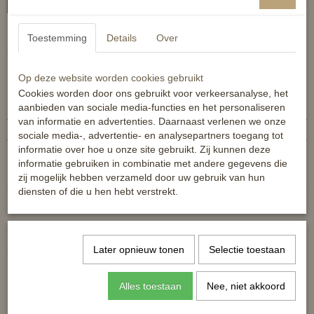
Lederen peesbeschermers met neopreen voering en messing
Toestemming
Details
Over
beslag. Model Prestige
Op deze website worden cookies gebruikt
Specificaties
Cookies worden door ons gebruikt voor verkeersanalyse, het
aanbieden van sociale media-functies en het personaliseren
Productcode
8719075750001
van informatie en advertenties. Daarnaast verlenen we onze
EAN code
8719075750001
sociale media-, advertentie- en analysepartners toegang tot
informatie over hoe u onze site gebruikt. Zij kunnen deze
Reacties
informatie gebruiken in combinatie met andere gegevens die
zij mogelijk hebben verzameld door uw gebruik van hun
diensten of die u hen hebt verstrekt.
Later opnieuw tonen
Selectie toestaan
Ook interessant
Alles toestaan
Nee, niet akkoord