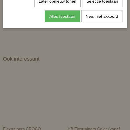
Later opnieuw tonen
Selectie toestaan
- Afmeting waszak: 33cm x 41cm
Reacties
Alles toestaan
Nee, niet akkoord
Ook interessant
Flextrainers CROCO
HB Flextrainers Color (vanaf