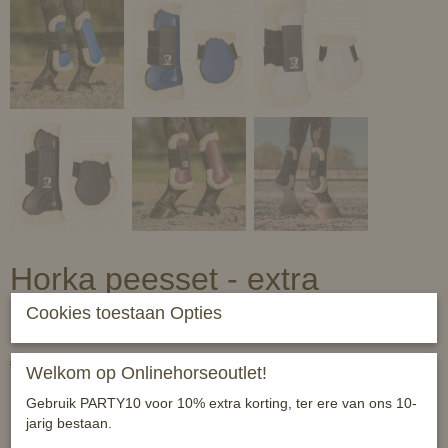
Horka peesset - extra
gevoerd - hard PVC
Cookies toestaan Opties
€ 68,95
(inclusief btw 21%)
Welkom op Onlinehorseoutlet!
✓
Op voorraad
Gebruik PARTY10 voor 10% extra korting, ter ere van ons 10-
jarig bestaan.
Horka