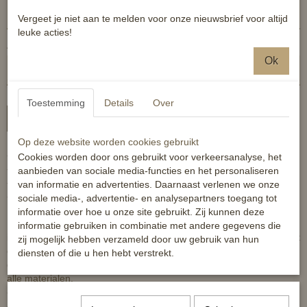
Vergeet je niet aan te melden voor onze nieuwsbrief voor altijd
leuke acties!
Aantal
Ok
Toestemming
Details
Over
In winkelwagen
Op deze website worden cookies gebruikt
- Sterke PVC buitenkant
Cookies worden door ons gebruikt voor verkeersanalyse, het
- Extra fluffy imitatiebont
aanbieden van sociale media-functies en het personaliseren
- Klittenbandsluiting
van informatie en advertenties. Daarnaast verlenen we onze
- FEI Approved
sociale media-, advertentie- en analysepartners toegang tot
informatie over hoe u onze site gebruikt. Zij kunnen deze
Deze set wordt geleverd in een waszak. Handig om je beschermers
informatie gebruiken in combinatie met andere gegevens die
in te wassen en in op te bergen. Het gebruik van deze waszak biedt
zij mogelijk hebben verzameld door uw gebruik van hun
ook bescherming voor de wasmachine. De waszak is afsluitbaar
diensten of die u hen hebt verstrekt.
door middel van een handig trekkoord en is geschikt voor vrijwel
alle materialen.
- Gemaakt van 100% polyester
- Afsluitbaar doormidel van trekkoord