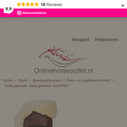
×
19
Reviews
9,9
Inloggen
Registreren
Home
›
Paard
›
Beenbeschermers
›
Pees- en kogelbeschermers
›
Horka peesset - extra gevoerd - hard PVC