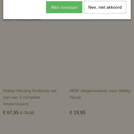
Alles toestaan
Nee, niet akkoord
Ook interessant
Hobby Horsing hindernis set
HKM vliegenmasker voor Hobby
(set van 2 complete
Horse
hindernissen)
€ 67,95
€ 19,95
€ 79,95