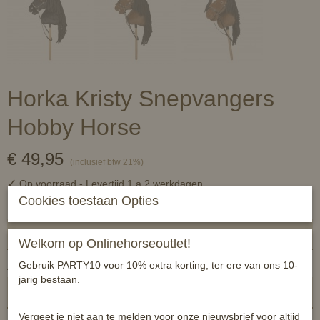
Horka Kristy Snepvangers
Hobby Horse
€ 49,95
(inclusief btw 21%)
✓
Op voorraad
- Levertijd 1 a 2 werkdagen
Cookies toestaan Opties
Horka
Welkom op Onlinehorseoutlet!
Gebruik PARTY10 voor 10% extra korting, ter ere van ons 10-
Aantal
jarig bestaan.
Vergeet je niet aan te melden voor onze nieuwsbrief voor altijd