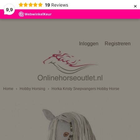
×
19
Reviews
9,9
Inloggen
Registreren
Home
›
Hobby Horsing
›
Horka Kristy Snepvangers Hobby Horse