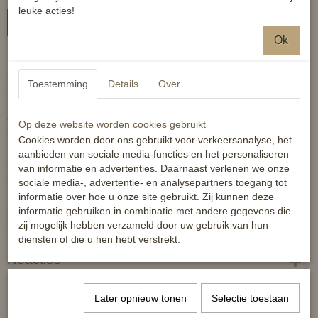
leuke acties!
In winkelwagen
Ok
Maak kennis met Gambler, Esprit en Kessle. Deze stoere
stokpaarden bieden eindeloos veel speelplezier en zijn een ware
Toestemming
Details
Over
replica van de succespaarden van Kristy Snepvangers. De lange
manen kunnen ingevlochten worden en het hoofdstel is
afneembaar. Dankzij het klittenband in de mond sluit deze mooi en
Op deze website worden cookies gebruikt
blijft het beter in vorm. Geschikt voor kinderen vanaf 3 jaar.
Cookies worden door ons gebruikt voor verkeersanalyse, het
aanbieden van sociale media-functies en het personaliseren
Afmeting:
van informatie en advertenties. Daarnaast verlenen we onze
Stok: 39 cm
sociale media-, advertentie- en analysepartners toegang tot
Totale stokpaard: 73 cm
informatie over hoe u onze site gebruikt. Zij kunnen deze
informatie gebruiken in combinatie met andere gegevens die
Materiaal:
paard: polyester met pp katoenen vulling en katoenen
zij mogelijk hebben verzameld door uw gebruik van hun
manen, stok: beukenhout, hoofdstel: PU leer met metalen gespen
diensten of die u hen hebt verstrekt.
Reacties
Later opnieuw tonen
Selectie toestaan