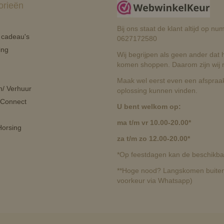
orieën
Bij ons staat de klant altijd op 
n cadeau's
0627172580
ing
Wij begrijpen als geen ander dat he
komen shoppen. Daarom zijn wij r
Maak wel eerst even een afspraak
n/ Verhuur
oplossing kunnen vinden.
 Connect
U bent welkom op:
ma t/m vr 10.00-20.00*
orsing
za t/m zo 12.00-20.00*
*Op feestdagen kan de beschikbaa
**Hoge nood? Langskomen buiten 
voorkeur via Whatsapp)