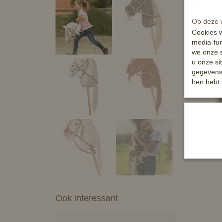
Op deze w
Cookies w
media-fun
we onze s
u onze si
gegevens 
hen hebt 
Ook interessant