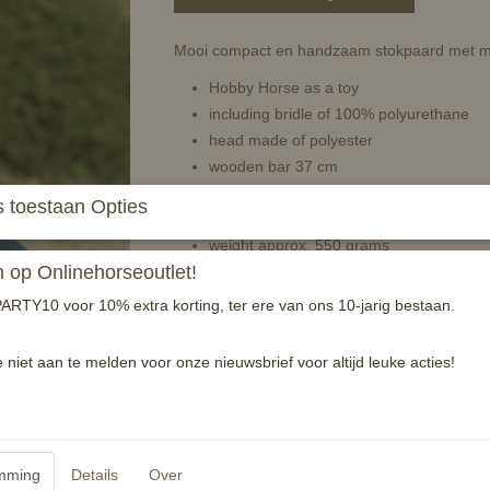
Mooi compact en handzaam stokpaard met m
Hobby Horse as a toy
including bridle of 100% polyurethane
head made of polyester
wooden bar 37 cm
attention: not suitable for children under
 toestaan Opties
additional accessories available separat
weight approx. 550 grams
op Onlinehorseoutlet!
Reacties
ARTY10 voor 10% extra korting, ter ere van ons 10-jarig bestaan.
e niet aan te melden voor onze nieuwsbrief voor altijd leuke acties!
mming
Details
Over