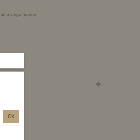
ooie lange manen.
 3yrs
ely
Ok