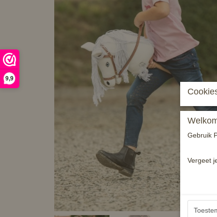
9,9
Cookies
Welkom 
Gebruik P
Vergeet j
Toeste