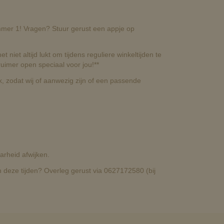
nummer 1! Vragen? Stuur gerust een appje op
t niet altijd lukt om tijdens reguliere winkeltijden te
uimer open speciaal voor jou!**
, zodat wij of aanwezig zijn of een passende
rheid afwijken.
deze tijden? Overleg gerust via 0627172580 (bij