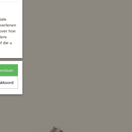
iale
 verlenen
 over hoe
dere
f die u
toestaan
akkoord