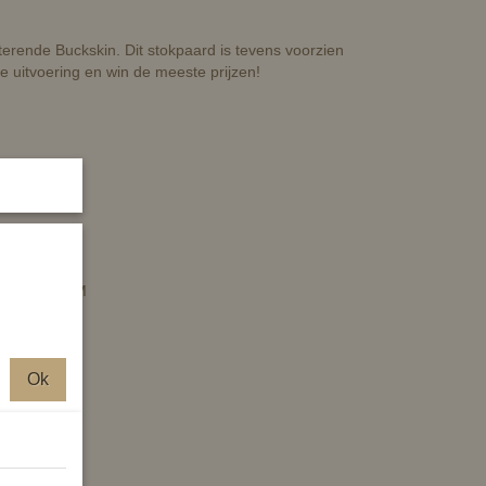
terende Buckskin. Dit stokpaard is tevens voorzien
e uitvoering en win de meeste prijzen!
 lijn van HKM
Ok