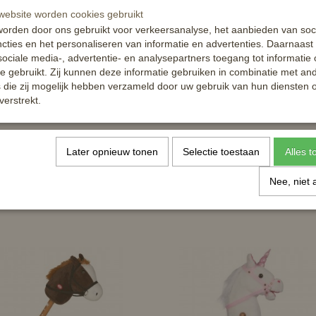
attention: not suitable for children under
ebsite worden cookies gebruikt
unscrewable wooden stick
orden door ons gebruikt voor verkeersanalyse, het aanbieden van soc
additional accessories available separat
cties en het personaliseren van informatie en advertenties. Daarnaast
weight 650 g
ociale media-, advertentie- en analysepartners toegang tot informatie
te gebruikt. Zij kunnen deze informatie gebruiken in combinatie met an
fulfils the European test requirements of
die zij mogelijk hebben verzameld door uw gebruik van hun diensten o
verstrekt.
Reacties
Later opnieuw tonen
Selectie toestaan
Alles 
Nee, niet 