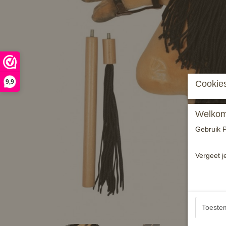
9,9
Cookies
Welkom 
Gebruik P
Vergeet j
Toeste