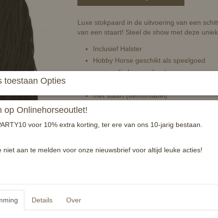
Luxe stokpaard in de uitvoering van een schit
van een staart! Steel de show met deze uniek
Inclusief Halster
Hobby Horse geschikt als speelgoed
vervaardigd van polyester
 toestaan Opties
houten stok 40cm lang
met staart (demontabel)
650gram
op Onlinehorseoutlet!
geschikt voor kinderen vanaf 3 jaar oud
ARTY10 voor 10% extra korting, ter ere van ons 10-jarig bestaan.
uitbreding mogelijk met de Hobby Horse
e niet aan te melden voor onze nieuwsbrief voor altijd leuke acties!
inklusive Halfter
inklusive Schweif zum Anschrauben
Hobby Horse as a toy
head made of polyester
mming
Details
Over
wooden stick 40 cm