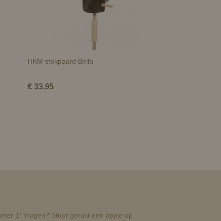
HKM stokpaard Bella
€ 33,95
nummer 1! Vragen? Stuur gerust een appje op