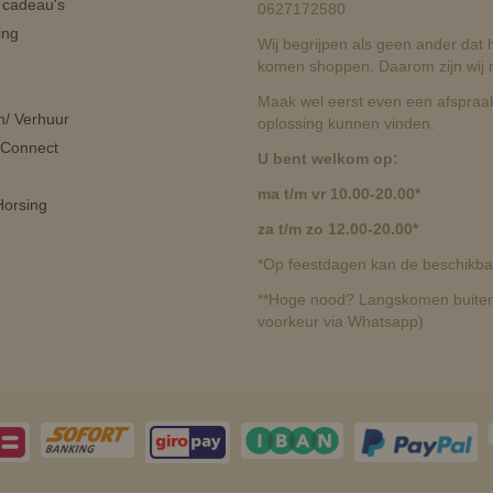
n cadeau's
0627172580
ing
Wij begrijpen als geen ander dat he
komen shoppen. Daarom zijn wij r
Maak wel eerst even een afspraak
n/ Verhuur
oplossing kunnen vinden.
 Connect
U bent welkom op:
ma t/m vr 10.00-20.00*
orsing
za t/m zo 12.00-20.00*
*Op feestdagen kan de beschikbaa
**Hoge nood? Langskomen buiten 
voorkeur via Whatsapp)