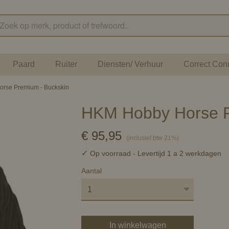
Paard
Ruiter
Diensten/ Verhuur
Correct Con
rse Premium - Buckskin
HKM Hobby Horse P
€ 95,95
(inclusief btw 21%)
✓
Op voorraad
- Levertijd 1 a 2 werkdagen
Aantal
In winkelwagen