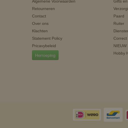
Algemene Voorwaarden
Gifts e
Retourneren
Verzorg
Contact
Paard
Over ons
Ruiter
Klachten
Dienste
Statement Policy
Correct
Pricavybeleid
NIEUW
Hobby H
Herroeping