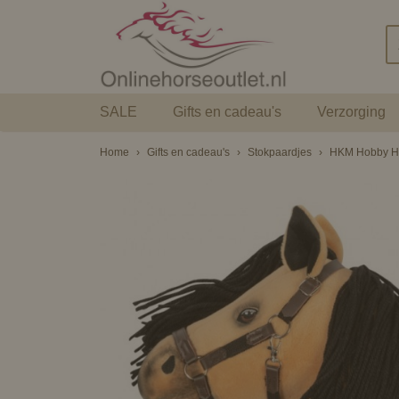
SALE
Gifts en cadeau's
Verzorging
Home
›
Gifts en cadeau's
›
Stokpaardjes
›
HKM Hobby Ho