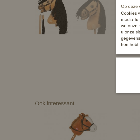
Op deze w
Cookies w
media-fun
we onze s
u onze si
gegevens 
hen hebt 
Ook interessant