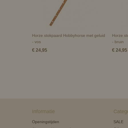
Horze stokpaard Hobbyhorse met geluid
Horze st
- vos
- bruin
€ 24,95
€ 24,95
Informatie
Categ
Openingstijden
SALE