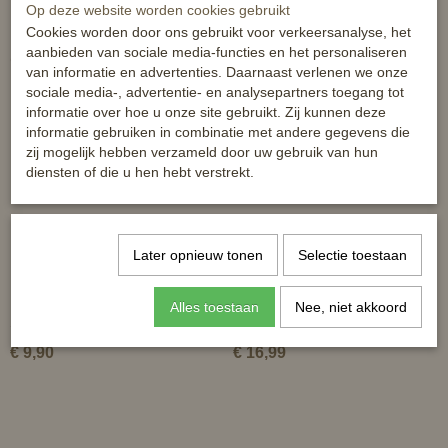
Op deze website worden cookies gebruikt
Cookies worden door ons gebruikt voor verkeersanalyse, het
aanbieden van sociale media-functies en het personaliseren
Ook interessant
van informatie en advertenties. Daarnaast verlenen we onze
sociale media-, advertentie- en analysepartners toegang tot
informatie over hoe u onze site gebruikt. Zij kunnen deze
informatie gebruiken in combinatie met andere gegevens die
zij mogelijk hebben verzameld door uw gebruik van hun
diensten of die u hen hebt verstrekt.
Later opnieuw tonen
Selectie toestaan
Paarden springtouw - Horses
Spaarpot Paard met Geluid
Alles toestaan
Nee, niet akkoord
Skipping Rope - roze
€ 9,90
€ 16,99