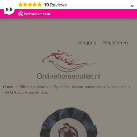
×
19
Reviews
9,9
Inloggen
Registreren
Home
›
Gifts en cadeau's
›
Spelletjes, tassen, spaarpotten, kussens etc
›
HKM Rozet Funny Horses