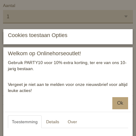
Aantal
Cookies toestaan Opties
In winkelwagen
Welkom op Onlinehorseoutlet!
Met dit erelint kun jij thuis met jou vrienden en vriendinnen een
echte paardenwedstrijd houden! Maak plezier en win de eerste
Gebruik PARTY10 voor 10% extra korting, ter ere van ons 10-
prijs!
jarig bestaan.
Specificaties
Vergeet je niet aan te melden voor onze nieuwsbrief voor altijd
leuke acties!
Productcode
4057052644757
EAN code
4057052644757
Ok
Reacties
Toestemming
Details
Over