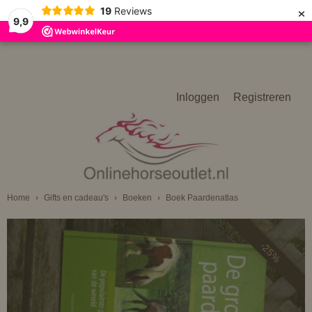
×
19
Reviews
9,9
Inloggen
Registreren
Home
›
Gifts en cadeau's
›
Boeken
›
Boek Paardenatlas
-25%