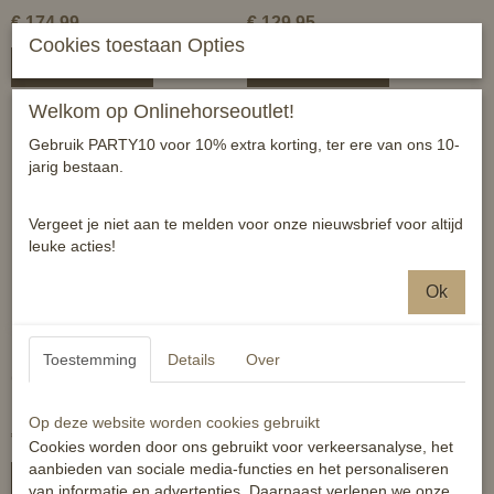
€ 174,99
€ 129,95
Cookies toestaan Opties
In winkelwagen
In winkelwagen
Welkom op Onlinehorseoutlet!
Gebruik PARTY10 voor 10% extra korting, ter ere van ons 10-
-40%
jarig bestaan.
Vergeet je niet aan te melden voor onze nieuwsbrief voor altijd
leuke acties!
Ok
Toestemming
Details
Over
Correct Connect Position
NAF Profeet - voor
Reminder
gezonde hoefgroei
Op deze website worden cookies gebruikt
€ 49,99
€ 29,99
€ 49,99
Cookies worden door ons gebruikt voor verkeersanalyse, het
aanbieden van sociale media-functies en het personaliseren
In winkelwagen
In winkelwagen
van informatie en advertenties. Daarnaast verlenen we onze