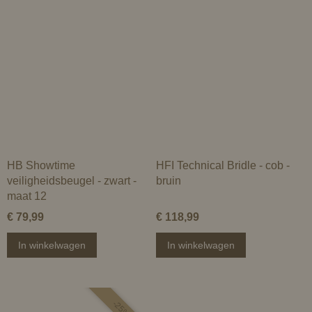
HB Showtime
HFI Technical Bridle - cob -
veiligheidsbeugel - zwart -
bruin
maat 12
€ 79,99
€ 118,99
In winkelwagen
In winkelwagen
-25%