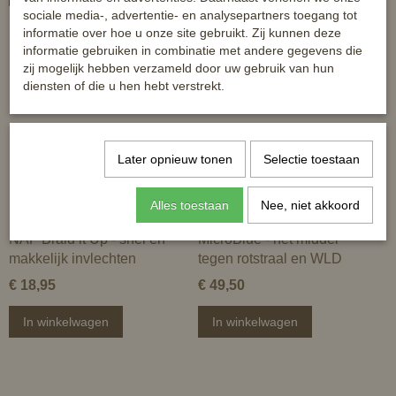
sociale media-, advertentie- en analysepartners toegang tot
informatie over hoe u onze site gebruikt. Zij kunnen deze
informatie gebruiken in combinatie met andere gegevens die
zij mogelijk hebben verzameld door uw gebruik van hun
diensten of die u hen hebt verstrekt.
Later opnieuw tonen
Selectie toestaan
Alles toestaan
Nee, niet akkoord
NAF Braid it Up - snel en
MicroBlue - hét middel
makkelijk invlechten
tegen rotstraal en WLD
€ 18,95
€ 49,50
In winkelwagen
In winkelwagen